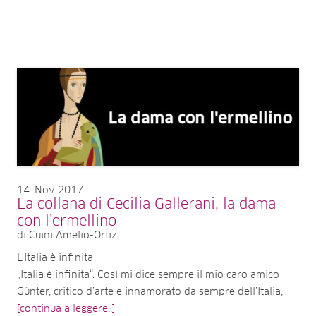
14
Nov 2017
La collana di Cecilia Gallerani, la dama
con l’ermellino
di Cuini Amelio-Ortiz
L'Italia è infinita
„Italia è infinita“. Così mi dice sempre il mio caro amico
Günter, critico d’arte e innamorato da sempre dell’Italia,
[continua a leggere..]