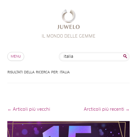
IL MONDO DELLE GEMME
Salta al contenuto
Ricerca
MENU
per:
RISULTATI DELLA RICERCA PER:
ITALIA
Navigazione dell’articolo
← Articoli più vecchi
Arcticoli più recenti
→