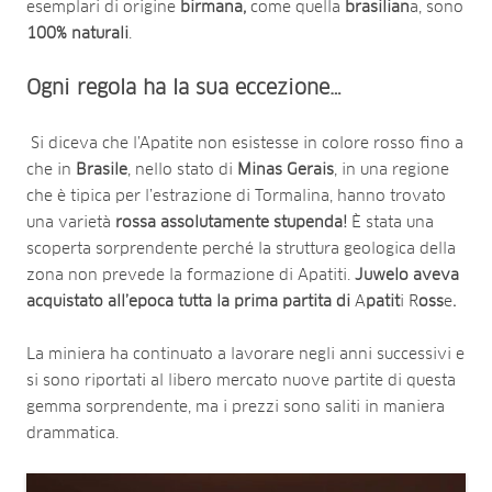
esemplari di origine
birmana,
come quella
brasilian
a, sono
100% naturali
.
Ogni regola ha la sua eccezione…
Si diceva che l’Apatite non esistesse in colore rosso fino a
che in
Brasile
, nello stato di
Minas Gerais
, in una regione
che è tipica per l’estrazione di Tormalina, hanno trovato
una varietà
rossa assolutamente stupenda!
È stata una
scoperta sorprendente perché la struttura geologica della
zona non prevede la formazione di Apatiti.
Juwelo aveva
acquistato all’epoca tutta la prima partita di
A
patit
i
R
oss
e
.
La miniera ha continuato a lavorare negli anni successivi e
si sono riportati al libero mercato nuove partite di questa
gemma sorprendente, ma i prezzi sono saliti in maniera
drammatica.