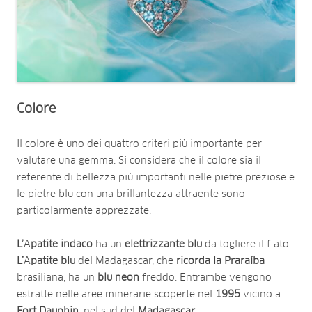
Colore
Il colore è uno dei quattro criteri più importante per
valutare una gemma. Si considera che il colore sia il
referente di bellezza più importanti nelle pietre preziose e
le pietre blu con una brillantezza attraente sono
particolarmente apprezzate.
L’
A
patite indaco
ha un
elettrizzante blu
da togliere il fiato.
L’
A
patite blu
del Madagascar, che
ricorda la Praraíba
brasiliana, ha un
blu neon
freddo. Entrambe vengono
estratte nelle aree minerarie scoperte nel
1995
vicino a
Fort Dauphin
, nel sud del
Madagascar
.