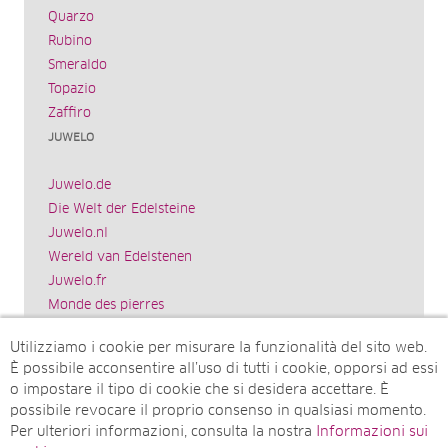
Quarzo
Rubino
Smeraldo
Topazio
Zaffiro
JUWELO
Juwelo.de
Die Welt der Edelsteine
Juwelo.nl
Wereld van Edelstenen
Juwelo.fr
Monde des pierres
Juwelo.es
Utilizziamo i cookie per misurare la funzionalità del sito web.
El mundo de las piedras preciosas
È possibile acconsentire all’uso di tutti i cookie, opporsi ad essi
Rocks & Co.
o impostare il tipo di cookie che si desidera accettare. È
World of Gemstones
possibile revocare il proprio consenso in qualsiasi momento.
Juwelo.com
Per ulteriori informazioni, consulta la nostra
Informazioni sui