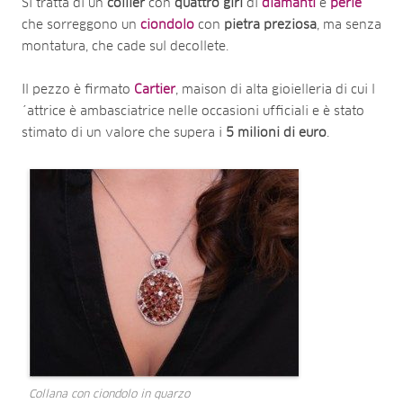
Si tratta di un
collier
con
quattro
giri
di
diamanti
e
perle
che sorreggono un
ciondolo
con
pietra
preziosa
, ma senza
montatura, che cade sul decollete.
Il pezzo è firmato
Cartier
, maison di alta gioielleria di cui l
´attrice è ambasciatrice nelle occasioni ufficiali e è stato
stimato di un valore che supera i
5 milioni di euro
.
Collana con ciondolo in quarzo