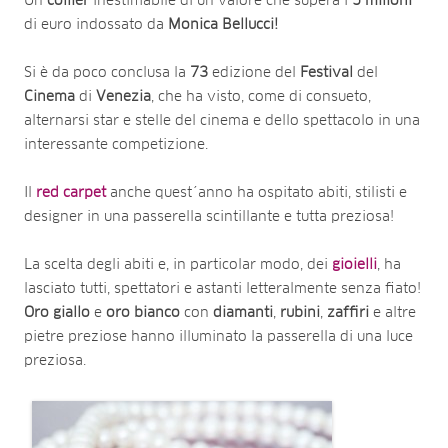
Un
collier
inestimabile di un valore che supera i
5
milioni
di euro indossato da
Monica
Bellucci!
Si è da poco conclusa la
73
edizione del
Festival
del
Cinema
di
Venezia
, che ha visto, come di consueto,
alternarsi star e stelle del cinema e dello spettacolo in una
interessante competizione.
Il
red carpet
anche quest´anno ha ospitato abiti, stilisti e
designer in una passerella scintillante e tutta preziosa!
La scelta degli abiti e, in particolar modo, dei
gioielli
, ha
lasciato tutti, spettatori e astanti letteralmente senza fiato!
Oro giallo
e
oro bianco
con
diamanti
,
rubini
,
zaffiri
e altre
pietre preziose hanno illuminato la passerella di una luce
preziosa.