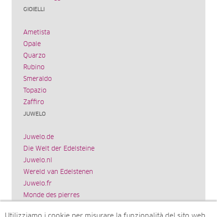
GIOIELLI
Ametista
Opale
Quarzo
Rubino
Smeraldo
Topazio
Zaffiro
JUWELO
Juwelo.de
Die Welt der Edelsteine
Juwelo.nl
Wereld van Edelstenen
Juwelo.fr
Monde des pierres
Juwelo.es
Utilizziamo i cookie per misurare la funzionalità del sito web.