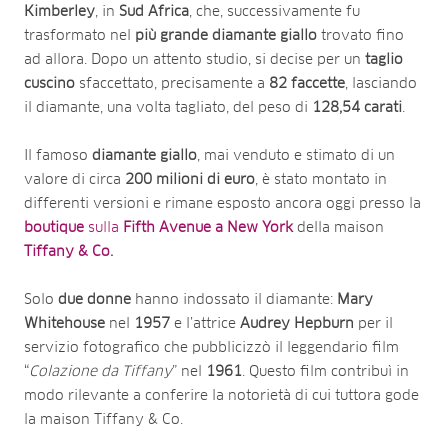
Kimberley
, in
Sud
Africa
, che, successivamente fu
trasformato nel
più grande diamante giallo
trovato fino
ad allora. Dopo un attento studio, si decise per un
taglio
cuscino
sfaccettato, precisamente a
82 faccette
, lasciando
il diamante, una volta tagliato, del peso di
128,54 carati
.
Il famoso
diamante giallo
, mai venduto e stimato di un
valore di circa
200 milioni di euro
, è stato montato in
differenti versioni e rimane esposto ancora oggi presso la
boutique
sulla
Fifth Avenue a New York
della maison
Tiffany & Co
.
Solo
due donne
hanno indossato il diamante:
Mary
Whitehouse
nel
1957
e l’attrice
Audrey
Hepburn
per il
servizio fotografico che pubblicizzò il leggendario film
“
Colazione da Tiffany
” nel
1961
. Questo film contribuì in
modo rilevante a conferire la notorietà di cui tuttora gode
la maison Tiffany & Co.