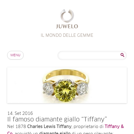
IL MONDO DELLE GEMME
Salta al contenuto
Ricerca
MENU
per:
14
Set 2016
Il famoso diamante giallo “Tiffany”
Nel 1878
Charles Lewis Tiffany
, proprietario di
Tiffany &
Co.
acquistò un
diamante
giallo
di un peso rilevante: