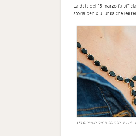
La data dell´
8 marzo
fu uffici
storia ben più lunga che legge
Un gioiello per il sorriso di una 