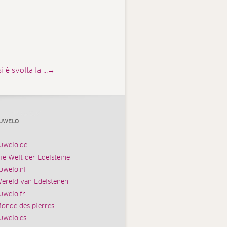
è svolta la ...→
UWELO
uwelo.de
ie Welt der Edelsteine
uwelo.nl
ereld van Edelstenen
uwelo.fr
onde des pierres
uwelo.es