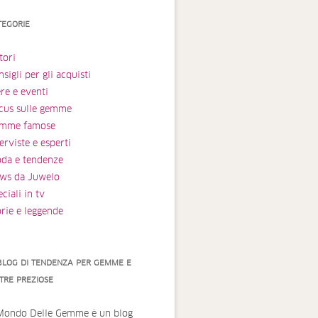
TEGORIE
tori
sigli per gli acquisti
ere e eventi
cus sulle gemme
mme famose
erviste e esperti
da e tendenze
ws da Juwelo
ciali in tv
orie e leggende
 BLOG DI TENDENZA PER GEMME E
ETRE PREZIOSE
 Mondo Delle Gemme è un blog