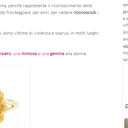
des
ima, perchè rappresenta il riconoscimento delle
ge
o fronteggiare, per anni, per vedere
riconosciuti
i
e 
in
so
 sono vittime di violenza e soprusi in molti luoghi
av
ag
mo
nsiero
, una
mimosa
o una
gemma
alla donna.
ta