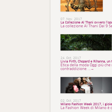
07. Nov. 2017
La Collezione Al Thani ovvero l’opu
La collezione Al Thani Dal 9 S
24. Oct. 2017
Livia Firth, Chopard e Rihanna, un t
Etica della moda Oggi più che 
contraddizione. ...→
02. Oct. 2017
Milano Fashion Week 2017, i gioiel
La Fashion Week di Milano è d