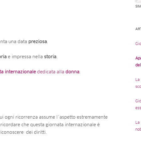
SI
AR
enta una data
preziosa
.
Gio
ria
e impressa nella
storia
.
Ap
de
ta internazionale
dedicata alla
donna
.
La 
sco
Gio
ess
cui ogni ricorrenza assume l´aspetto estremamente
La 
 ricordare che questa giornata internazionale è
no
riconoscere dei diritti.