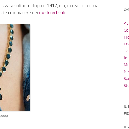
alizzata soltanto dopo il
1917
, ma, in realtà, ha una
CA
rete con piacere nei
nostri articoli
.
Au
Con
Fi
Fo
Ge
Int
Mo
Ne
Spe
St
IL
PI
donna
Il