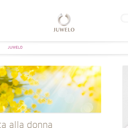
Rice
per:
Salta al contenuto
JUWELO
ta alla donna