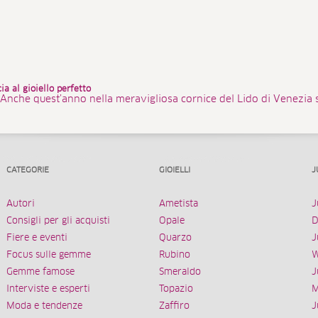
a al gioiello perfetto
nche quest’anno nella meravigliosa cornice del Lido di Venezia si 
CATEGORIE
GIOIELLI
J
Autori
Ametista
J
Consigli per gli acquisti
Opale
D
Fiere e eventi
Quarzo
J
Focus sulle gemme
Rubino
W
Gemme famose
Smeraldo
J
Interviste e esperti
Topazio
M
Moda e tendenze
Zaffiro
J