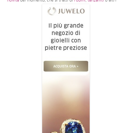
novità
del momento, che si tratti di
rubini
,
tanzaniti
o altri