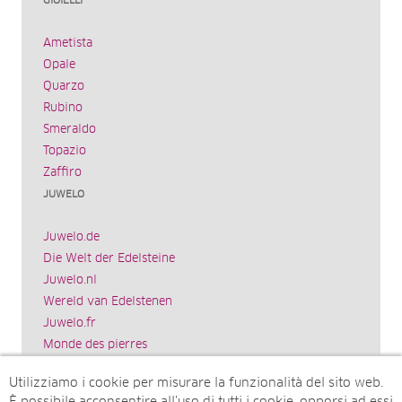
GIOIELLI
Ametista
Opale
Quarzo
Rubino
Smeraldo
Topazio
Zaffiro
JUWELO
Juwelo.de
Die Welt der Edelsteine
Juwelo.nl
Wereld van Edelstenen
Juwelo.fr
Monde des pierres
Juwelo.es
Utilizziamo i cookie per misurare la funzionalità del sito web.
El mundo de las piedras preciosas