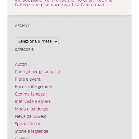
Introduzione Nel grande giorno di ogni donna
l’attenzione è sempre rivolta all’abito ma i
ARCHIVI
Archivi
CATEGORIE
Autori
Consigli per gli acquisti
Fiere e eventi
Focus sulle gemme
Gemme famose
Interviste e esperti
Moda e tendenze
News da Juwelo
Speciali in tv
Storie e leggende