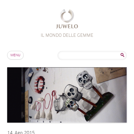
IL MONDO DELLE GEMME
Salta al contenuto
Ricerca
MENU
per:
14
Ago 2015