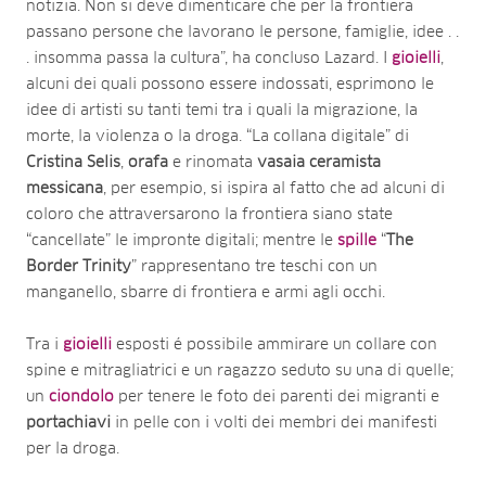
notizia. Non si deve dimenticare che per la frontiera
passano persone che lavorano le persone, famiglie, idee . .
. insomma passa la cultura”, ha concluso Lazard. I
gioielli
,
alcuni dei quali possono essere indossati, esprimono le
idee di artisti su tanti temi tra i quali la migrazione, la
morte, la violenza o la droga. “La collana digitale” di
Cristina Selis
,
orafa
e rinomata
vasaia
ceramista
messicana
, per esempio, si ispira al fatto che ad alcuni di
coloro che attraversarono la frontiera siano state
“cancellate” le impronte digitali; mentre le
spille
“
The
Border Trinity
” rappresentano tre teschi con un
manganello, sbarre di frontiera e armi agli occhi.
Tra i
gioielli
esposti é possibile ammirare un collare con
spine e mitragliatrici e un ragazzo seduto su una di quelle;
un
ciondolo
per tenere le foto dei parenti dei migranti e
portachiavi
in ​​pelle con i volti dei membri dei manifesti
per la droga.