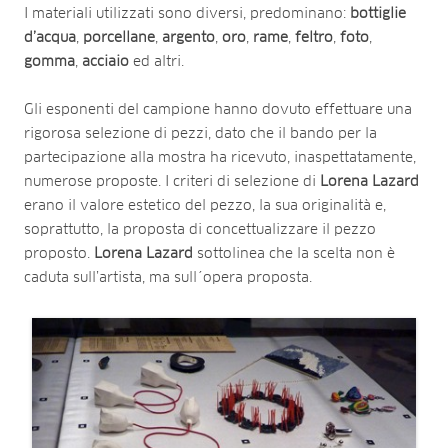
I materiali utilizzati sono diversi, predominano:
bottiglie
d’acqua
,
porcellane
,
argento
,
oro
,
rame
,
feltro
,
foto
,
gomma
,
acciaio
ed altri.
Gli esponenti del campione hanno dovuto effettuare una
rigorosa selezione di pezzi, dato che il bando per la
partecipazione alla mostra ha ricevuto, inaspettatamente,
numerose proposte. I criteri di selezione di
Lorena Lazard
erano il valore estetico del pezzo, la sua originalità e,
soprattutto, la proposta di concettualizzare il pezzo
proposto.
Lorena Lazard
sottolinea che la scelta non è
caduta sull’artista, ma sull´opera proposta.