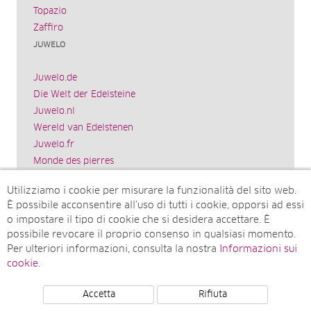
Topazio
Zaffiro
JUWELO
Juwelo.de
Die Welt der Edelsteine
Juwelo.nl
Wereld van Edelstenen
Juwelo.fr
Monde des pierres
Juwelo.es
Utilizziamo i cookie per misurare la funzionalità del sito web.
El mundo de las piedras preciosas
È possibile acconsentire all’uso di tutti i cookie, opporsi ad essi
Rocks & Co.
o impostare il tipo di cookie che si desidera accettare. È
World of Gemstones
possibile revocare il proprio consenso in qualsiasi momento.
Juwelo.com
Per ulteriori informazioni, consulta la nostra
Informazioni sui
Ädelstenarnas Värld
cookie
.
Accetta
Rifiuta