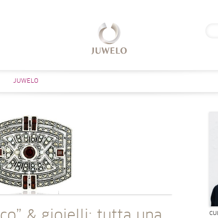
Rice
per:
Salta al contenuto
JUWELO
co” & gioielli: tutta una
CU