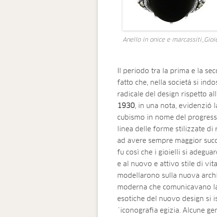
Anello in onice e marcassiti_Gioi
Il periodo tra la prima e la s
fatto che, nella societá si in
radicale del design rispetto al
1930
, in una nota, evidenzió la
cubismo in nome del progresso 
linea delle forme stilizzate di
ad avere sempre maggior succe
fu così che i gioielli si adegu
e al nuovo e attivo stile di vi
modellarono sulla nuova archit
moderna che comunicavano la s
esotiche del nuovo design si isp
´iconografia egizia. Alcune ge