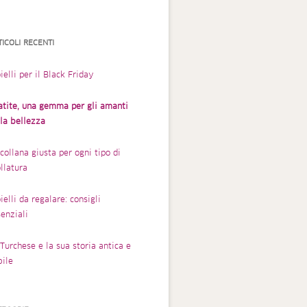
TICOLI RECENTI
ielli per il Black Friday
atite, una gemma per gli amanti
lla bellezza
collana giusta per ogni tipo di
llatura
ielli da regalare: consigli
enziali
Turchese e la sua storia antica e
bile