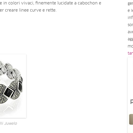
re in colori vivaci, finemente lucidate a cabochon e
ge
 creare linee curve e rette.
e 
in
so
av
ag
mo
ta
lli Juwelo