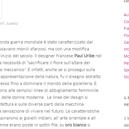
CA
Au
Con
elli Juwelo
Fi
Fo
econda guerra mondiale è stato caratterizzato dal
Ge
dossavano monili sfarzosi, ma con una modifica
Int
l’inizio del secolo. Il designer francese
Paul Uribe
nel
Mo
 necessità di “sacrificare il fiore sull’altare del
Ne
meccanico”. E infatti, anche se si proseguí sulla
Spe
 rappresentazione della natura, fu il disegno astratto
St
sso fino a dominare il mondo della gioielleria. E
arono alle semplici linee di abbigliamento femminile
ta delle donne moderne . Le linee del design si
IL
ettura e sulle diverse parti della macchina
PI
ensazione di vivere nel futuro. Le caratteristiche
irarono ai gioielli indiani, all´arte orientale e all
Il
mme erano poste in sottili file, su
oro bianco
o
des