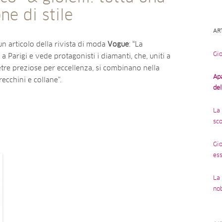
ne di stile
AR
un articolo della rivista di moda
Vogue
: “La
Gio
a a Parigi e vede protagonisti i diamanti, che, uniti a
pietre preziose per eccellenza, si combinano nella
Ap
recchini e collane”.
de
La 
sco
Gio
ess
La 
no