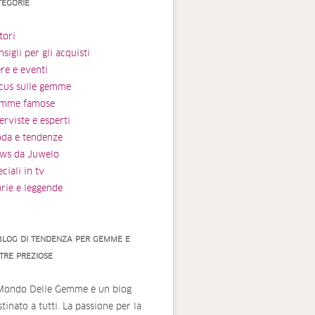
TEGORIE
tori
sigli per gli acquisti
ere e eventi
cus sulle gemme
mme famose
erviste e esperti
da e tendenze
ws da Juwelo
ciali in tv
orie e leggende
 BLOG DI TENDENZA PER GEMME E
ETRE PREZIOSE
 Mondo Delle Gemme è un blog
tinato a tutti. La passione per la