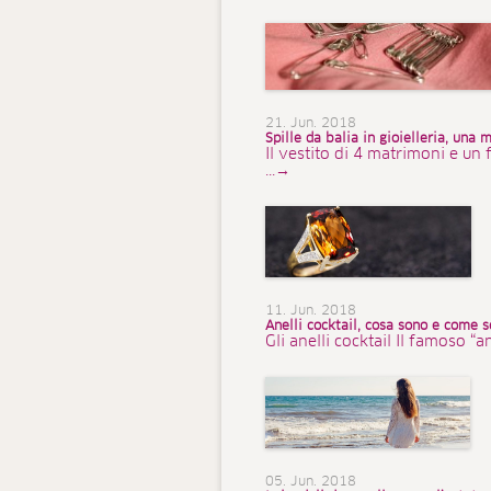
21. Jun. 2018
Spille da balia in gioielleria, una 
Il vestito di 4 matrimoni e un
...→
11. Jun. 2018
Anelli cocktail, cosa sono e come s
Gli anelli cocktail Il famoso “
05. Jun. 2018