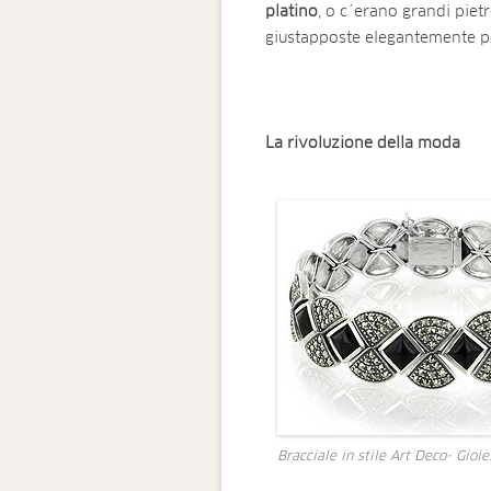
platino
, o c´erano grandi piet
giustapposte elegantemente per
La rivoluzione della moda
Bracciale in stile Art Deco- Gioie