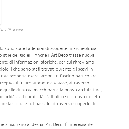
Gioielli Juwelo
o sono state fatte grandi scoperte in archeologia.
stile dei gioielli. Anche l´
Art Deco
trasse nuova
nte di informazioni storiche, per cui ritroviamo
ioielli che sono stati trovati durante gli scavi in
uove scoperte esercitarono un fascino particolare
ercepiva il futuro vibrante e vivace, attraverso
 quelle di nuovi macchinari e la nuova architettura,
odità e alla praticitá. Dall´altro si tornava indietro
i nella storia e nel passato attraverso scoperte di
he si ispirano al design Art Deco. È interessante