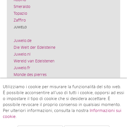
Rubino
Smeraldo
Topazio
Zaffiro
JUWELO
Juwelo.de
Die Welt der Edelsteine
Juwelo.nl
Wereld van Edelstenen
Juwelo.fr
Monde des pierres
Juwelo.es
Utilizziamo i cookie per misurare la funzionalità del sito web.
El mundo de las piedras preciosas
È possibile acconsentire all’uso di tutti i cookie, opporsi ad essi
Rocks & Co.
o impostare il tipo di cookie che si desidera accettare. È
World of Gemstones
possibile revocare il proprio consenso in qualsiasi momento.
Juwelo.com
Per ulteriori informazioni, consulta la nostra
Informazioni sui
Ädelstenarnas Värld
cookie
.