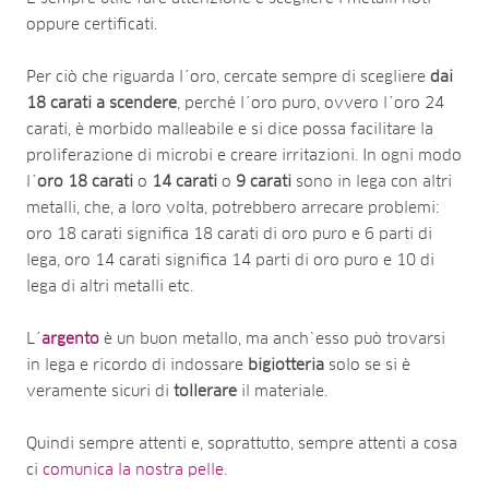
oppure certificati.
Per ciò che riguarda l´oro, cercate sempre di scegliere
dai
18 carati a scendere
, perché l´oro puro, ovvero l´oro 24
carati, è morbido malleabile e si dice possa facilitare la
proliferazione di microbi e creare irritazioni. In ogni modo
l´
oro 18 carati
o
14 carati
o
9 carati
sono in lega con altri
metalli, che, a loro volta, potrebbero arrecare problemi:
oro 18 carati significa 18 carati di oro puro e 6 parti di
lega, oro 14 carati significa 14 parti di oro puro e 10 di
lega di altri metalli etc.
L´
argento
è un buon metallo, ma anch`esso può trovarsi
in lega e ricordo di indossare
bigiotteria
solo se si è
veramente sicuri di
tollerare
il materiale.
Quindi sempre attenti e, soprattutto, sempre attenti a cosa
ci
comunica la nostra pelle
.