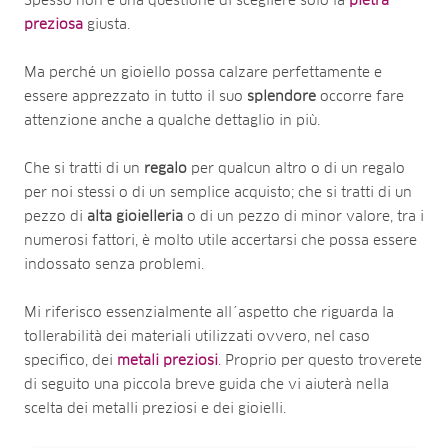
Spesso non è una questione di scegliere solo la
pietra
preziosa
giusta.
Ma perché un gioiello possa calzare perfettamente e
essere apprezzato in tutto il suo
splendore
occorre fare
attenzione anche a qualche dettaglio in più.
Che si tratti di un
regalo
per qualcun altro o di un regalo
per noi stessi o di un semplice acquisto; che si tratti di un
pezzo di
alta
gioielleria
o di un pezzo di minor valore, tra i
numerosi fattori, è molto utile accertarsi che possa essere
indossato senza problemi.
Mi riferisco essenzialmente all´aspetto che riguarda la
tollerabilità dei materiali utilizzati ovvero, nel caso
specifico, dei
metali preziosi
.
Proprio per questo troverete
di seguito una piccola breve guida che vi aiuterà nella
scelta dei metalli preziosi e dei gioielli.