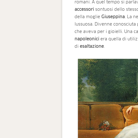
romani. A quel tempo si parlav
accessori
sontuosi dello stess
della moglie
Giuseppina
. La n
lussuosa. Divenne conosciuta p
che aveva per i gioielli. Una c
napoleonici
era quella di utili
di
esaltazione
.