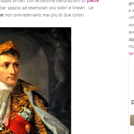
roppo ornati, con eccessive decorazioni di
pietre
ge
 dar spazio ad esemplari piú sobri e lineari . Le
e 
se
non prevedevano mai più di due colori.
in
so
av
ag
mo
ta