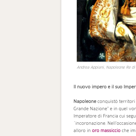
Andrea Appiani, Napoleone Re di
Il nuovo impero e il suo Impe
Napoleone
conquistò territori
Grande Nazione” e in quel vort
Imperatore di Francia cui segu
´incoronazione. Nell’occasion
alloro in
oro massiccio
che imi