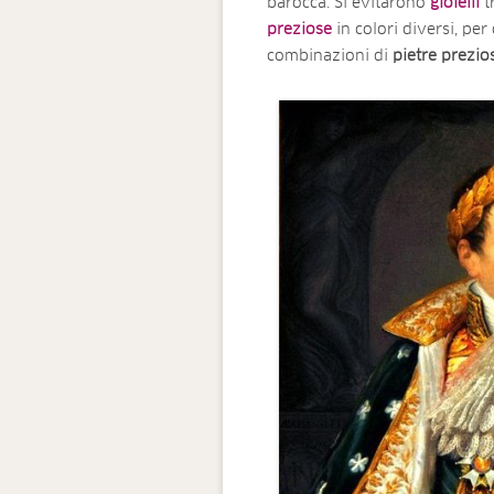
barocca. Si evitarono
gioielli
t
preziose
in colori diversi, per
combinazioni di
pietre prezio