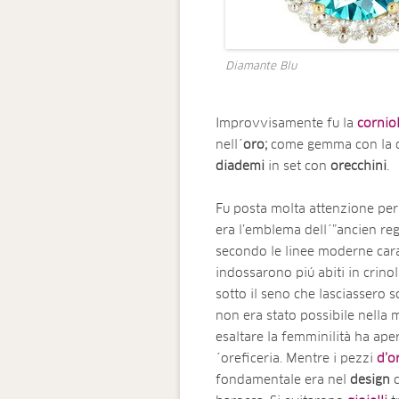
Diamante Blu
Improvvisamente fu la
cornio
nell´
oro;
come gemma con la qu
diademi
in set con
orecchini
.
Fu posta molta attenzione per 
era l’emblema dell´”ancien r
secondo le linee moderne cara
indossarono piú abiti in crinoli
sotto il seno che lasciassero s
non era stato possibile nella
esaltare la femminilità ha ape
´oreficeria. Mentre i pezzi
d’o
fondamentale era nel
design
c