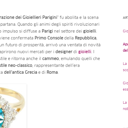
azione dei Gioiellieri Parigini
” fu abolita e la scena
AR
partana. Quando gli animi degli spiriti rivoluzionari
o impulso si diffuse a
Parigi
nel settore dei
gioielli
.
Gio
viene confermata
Primo
Console
della
Repubblica
,
Ap
un futuro di prosperità, arrivó una ventata di novitá
de
 aprirono nuovi mercati per i
designer
di
gioielli
. I
tile e ritorna anche il
cammeo
, emulando quelli che
La 
stile neo-classico
, rappresentante dell’era
sco
ica
dell’antica Grecia
e di
Roma
.
Gio
ess
La 
no