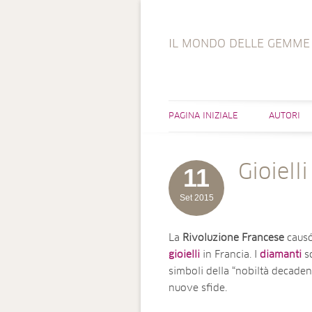
IL MONDO DELLE GEMME
PAGINA INIZIALE
AUTORI
Gioiell
11
Set 2015
La
Rivoluzione Francese
causó
gioielli
in Francia. I
diamanti
s
simboli della “nobiltà decadent
nuove sfide.