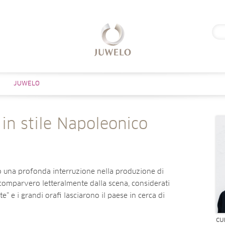
Rice
per:
Salta al contenuto
JUWELO
i in stile Napoleonico
 una profonda interruzione nella produzione di
comparvero letteralmente dalla scena, considerati
e” e i grandi orafi lasciarono il paese in cerca di
CU