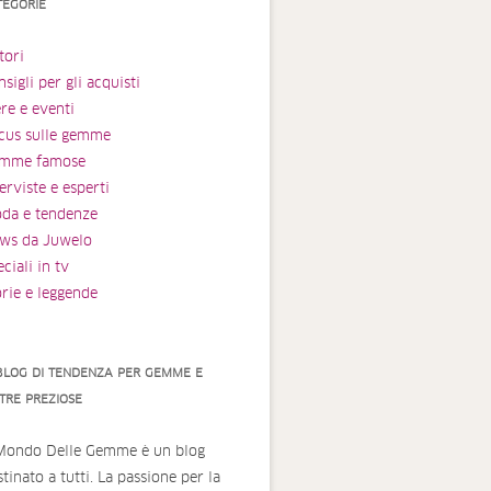
TEGORIE
tori
sigli per gli acquisti
ere e eventi
cus sulle gemme
mme famose
erviste e esperti
da e tendenze
ws da Juwelo
ciali in tv
orie e leggende
 BLOG DI TENDENZA PER GEMME E
ETRE PREZIOSE
 Mondo Delle Gemme è un blog
tinato a tutti. La passione per la