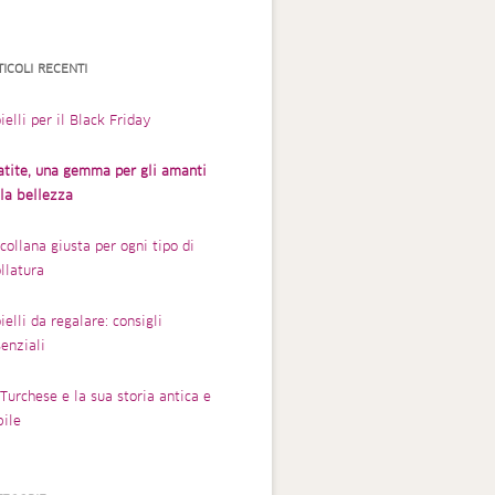
TICOLI RECENTI
ielli per il Black Friday
atite, una gemma per gli amanti
lla bellezza
collana giusta per ogni tipo di
llatura
ielli da regalare: consigli
enziali
Turchese e la sua storia antica e
bile