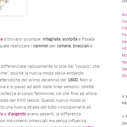
CA
Au
Con
Fi
Fo
la
a trovarsi ovunque:
intagliata
,
scolpita
e fissata
Ge
ale realizzare i
cammei
per
collane
,
bracciali
e
Int
Mo
Ne
differenziare radicalmente lo stile dal “rococò”, che
Spe
egime”, poiché la nuova moda stava andando
St
tteristiche del primo decennio del
1800
. Non si
na e si passó ad abiti dalle linee semplici, strette
cioltezza al corpo femminile, ció che fino ad allora
IL
 moda del XVIII secolo. Questo nuovo modo di
PI
rto una nuova strada del tutto rivoluzionario all
ro
e
d’argento
erano pesanti, la differenza
Il
on movimenti intrecciati ma senza influenza
des