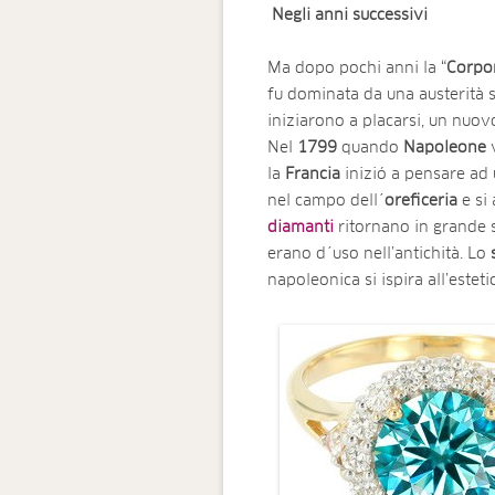
Negli anni successivi
Ma dopo pochi anni la “
Corpor
fu dominata da una austerità s
iniziarono a placarsi, un nuov
Nel
1799
quando
Napoleone
la
Francia
inizió a pensare ad 
nel campo dell´
oreficeria
e si
diamanti
ritornano in grande s
erano d´uso nell’antichità. Lo
napoleonica si ispira all’estet