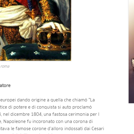
 roma
ratore
 europei dando origine a quella che chiamó “La
ice di potere e di conquista si auto proclamó
í, nel dicembre 1804, una fastosa cerimonia per l
e, Napoleone fu incoronato con una corona di
tava le famose corone d’alloro indossati dai Cesari