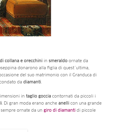
di collana e orecchini
in
smeraldo
ornate da
seppina donarono alla figlia di quest´ultima,
 occasione del suo matrimonio con il Granduca di
rcondato da
diamanti
.
dimensioni in
taglio
goccia
contornati da piccoli i
i
. Di gran moda erano anche
anelli
con una grande
sempre ornate da un
giro
di
diamanti
di piccole