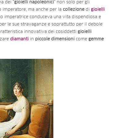
a dei “
gioielli napoleonici
” non solo per gli
o imperatore, ma anche per la
collezione
di
gioielli
eo imperatrice conduceva una vita dispendiosa e
er le sue stravaganze e soprattutto per il debole
aratteristica innovativa dei cosiddetti
gioielli
zzare
diamanti
in
piccole
dimensioni
come
gemme