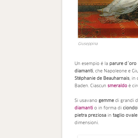
Giuseppina
Un esempio é la
parure d´oro 
diamanti
, che Napoleone e Giu
Stéphanie de Beauharnais
, in
Baden. Ciascun
smeraldo
è ci
Si usavano
gemme
di grandi 
diamanti
o in forma di
ciondol
pietra
preziosa
in
taglio
ovale
dimensioni.