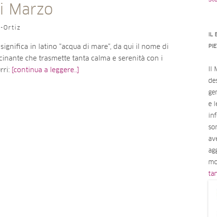
i Marzo
o-Ortiz
IL
PI
ignifica in latino "acqua di mare", da qui il nome di
cinante che trasmette tanta calma e serenità con i
Il
rri:
[continua a leggere..]
des
ge
e 
in
so
av
ag
mo
ta