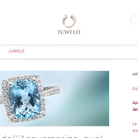
Rice
per:
Salta al contenuto
JUWELO
AR
Gio
Ap
de
La 
sco