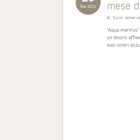
mese d
Mar 2021
di Cuini Ameli
"Aqua marinus" s
un tesoro affas
suoi colori azzu