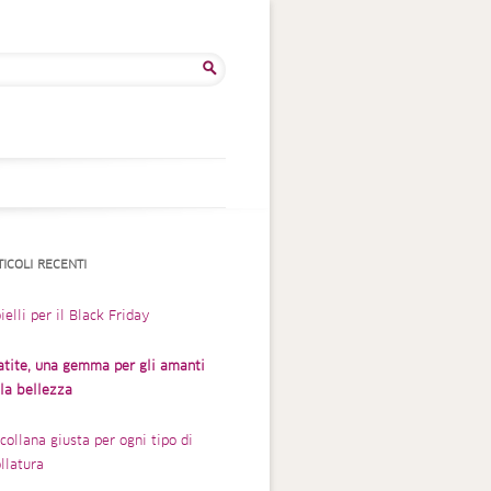
rca
TICOLI RECENTI
ielli per il Black Friday
atite, una gemma per gli amanti
lla bellezza
collana giusta per ogni tipo di
llatura