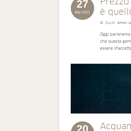
Prezzo
27
è quell
Mar 2021
di Cuini Ameli
Oggi parleremo
che questa gemm
essere sfaccett
Acquam
20