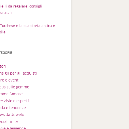
ielli da regalare: consigli
enziali
Turchese e la sua storia antica e
bile
TEGORIE
tori
sigli per gli acquisti
ere e eventi
cus sulle gemme
mme famose
erviste e esperti
da e tendenze
ws da Juwelo
ciali in tv
orie e leggende