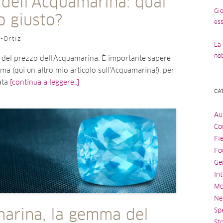
 dell’Acquamarina: qual
Gio
o giusto?
ess
o-Ortiz
La 
no
 del prezzo dell'Acquamarina. È importante sapere
a (qui un altro mio articolo sull'Acquamarina!), per
ata
[continua a leggere..]
CA
Au
Con
Fi
Fo
Ge
Int
Mo
Ne
Spe
arina, la gemma del
St