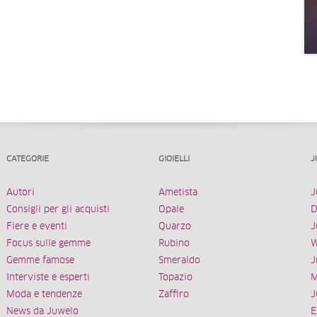
CATEGORIE
GIOIELLI
J
Autori
Ametista
J
Consigli per gli acquisti
Opale
D
Fiere e eventi
Quarzo
J
Focus sulle gemme
Rubino
W
Gemme famose
Smeraldo
J
Interviste e esperti
Topazio
M
Moda e tendenze
Zaffiro
J
News da Juwelo
E