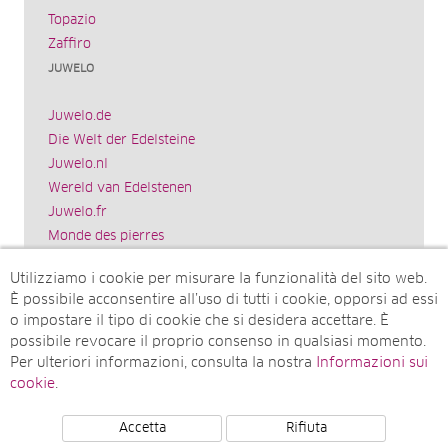
Topazio
Zaffiro
JUWELO
Juwelo.de
Die Welt der Edelsteine
Juwelo.nl
Wereld van Edelstenen
Juwelo.fr
Monde des pierres
Juwelo.es
Utilizziamo i cookie per misurare la funzionalità del sito web.
El mundo de las piedras preciosas
È possibile acconsentire all’uso di tutti i cookie, opporsi ad essi
Rocks & Co.
o impostare il tipo di cookie che si desidera accettare. È
World of Gemstones
possibile revocare il proprio consenso in qualsiasi momento.
Juwelo.com
Per ulteriori informazioni, consulta la nostra
Informazioni sui
Ädelstenarnas Värld
cookie
.
Accetta
Rifiuta