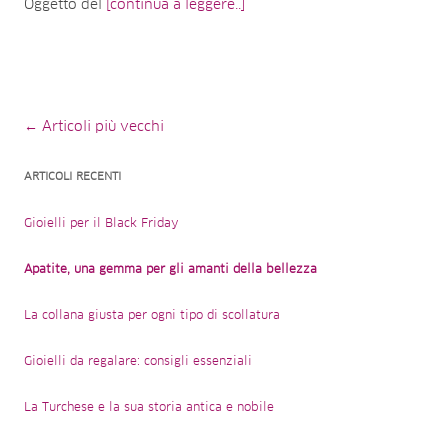
Oggetto del
[continua a leggere..]
Navigazione dell’articolo
← Articoli più vecchi
ARTICOLI RECENTI
Gioielli per il Black Friday
Apatite, una gemma per gli amanti della bellezza
La collana giusta per ogni tipo di scollatura
Gioielli da regalare: consigli essenziali
La Turchese e la sua storia antica e nobile