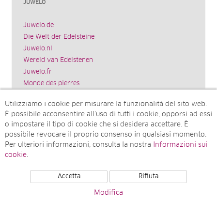
JUWELO
Juwelo.de
Die Welt der Edelsteine
Juwelo.nl
Wereld van Edelstenen
Juwelo.fr
Monde des pierres
Juwelo.es
Utilizziamo i cookie per misurare la funzionalità del sito web.
El mundo de las piedras preciosas
È possibile acconsentire all’uso di tutti i cookie, opporsi ad essi
Rocks & Co.
o impostare il tipo di cookie che si desidera accettare. È
World of Gemstones
possibile revocare il proprio consenso in qualsiasi momento.
Juwelo.com
Per ulteriori informazioni, consulta la nostra
Informazioni sui
Ädelstenarnas Värld
cookie
.
Accetta
Rifiuta
© Juwelo Deutschland GmbH (societá controllata dalla
Modifica
Elumeo SE)