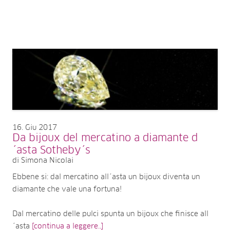
16
Giu 2017
Da bijoux del mercatino a diamante d
´asta Sotheby´s
di Simona Nicolai
Ebbene si: dal mercatino all´asta un bijoux diventa un
diamante che vale una fortuna!
Dal mercatino delle pulci spunta un bijoux che finisce all
´asta
[continua a leggere..]