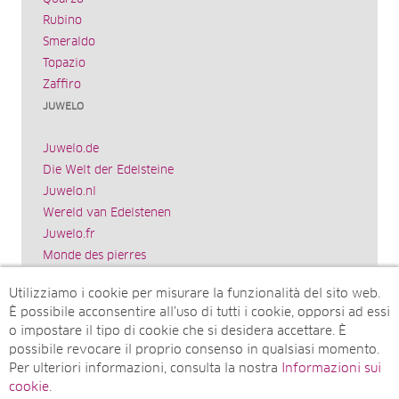
Rubino
Smeraldo
Topazio
Zaffiro
JUWELO
Juwelo.de
Die Welt der Edelsteine
Juwelo.nl
Wereld van Edelstenen
Juwelo.fr
Monde des pierres
Juwelo.es
Utilizziamo i cookie per misurare la funzionalità del sito web.
El mundo de las piedras preciosas
È possibile acconsentire all’uso di tutti i cookie, opporsi ad essi
Rocks & Co.
o impostare il tipo di cookie che si desidera accettare. È
World of Gemstones
possibile revocare il proprio consenso in qualsiasi momento.
Juwelo.com
Per ulteriori informazioni, consulta la nostra
Informazioni sui
Ädelstenarnas Värld
cookie
.