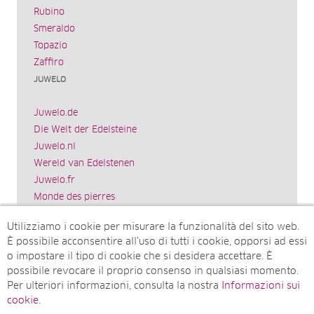
Rubino
Smeraldo
Topazio
Zaffiro
JUWELO
Juwelo.de
Die Welt der Edelsteine
Juwelo.nl
Wereld van Edelstenen
Juwelo.fr
Monde des pierres
Juwelo.es
Utilizziamo i cookie per misurare la funzionalità del sito web.
El mundo de las piedras preciosas
È possibile acconsentire all’uso di tutti i cookie, opporsi ad essi
Rocks & Co.
o impostare il tipo di cookie che si desidera accettare. È
World of Gemstones
possibile revocare il proprio consenso in qualsiasi momento.
Juwelo.com
Per ulteriori informazioni, consulta la nostra
Informazioni sui
Ädelstenarnas Värld
cookie
.