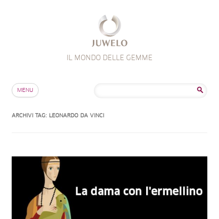
IL MONDO DELLE GEMME
Salta al contenuto
Ricerca
MENU
per:
ARCHIVI TAG:
LEONARDO DA VINCI