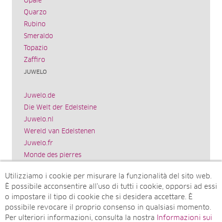
Opale
Quarzo
Rubino
Smeraldo
Topazio
Zaffiro
JUWELO
Juwelo.de
Die Welt der Edelsteine
Juwelo.nl
Wereld van Edelstenen
Juwelo.fr
Monde des pierres
Juwelo.es
Utilizziamo i cookie per misurare la funzionalità del sito web.
El mundo de las piedras preciosas
È possibile acconsentire all’uso di tutti i cookie, opporsi ad essi
Rocks & Co.
o impostare il tipo di cookie che si desidera accettare. È
World of Gemstones
possibile revocare il proprio consenso in qualsiasi momento.
Juwelo.com
Per ulteriori informazioni, consulta la nostra
Informazioni sui