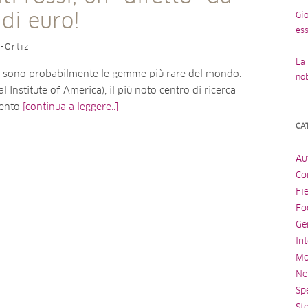
 di euro!
Gio
ess
o-Ortiz
La 
si sono probabilmente le gemme più rare del mondo.
no
 Institute of America), il più noto centro di ricerca
mento
[continua a leggere..]
CA
Au
Con
Fi
Fo
Ge
Int
Mo
Ne
Spe
St