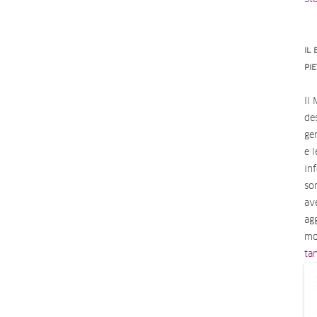
IL
PI
Il
des
ge
e 
in
so
av
ag
mo
ta