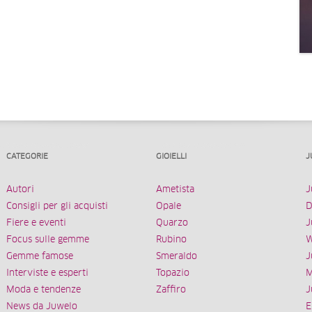
CATEGORIE
GIOIELLI
J
Autori
Ametista
J
Consigli per gli acquisti
Opale
D
Fiere e eventi
Quarzo
J
Focus sulle gemme
Rubino
W
Gemme famose
Smeraldo
J
Interviste e esperti
Topazio
M
Moda e tendenze
Zaffiro
J
News da Juwelo
E