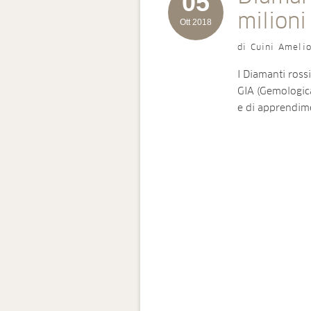
05
milioni
Ott 2018
di Cuini Ameli
I Diamanti ros
GIA (Gemological
e di apprendi