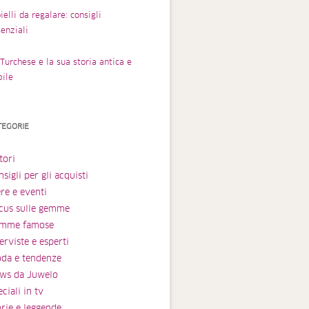
ielli da regalare: consigli
enziali
Turchese e la sua storia antica e
bile
TEGORIE
tori
sigli per gli acquisti
ere e eventi
cus sulle gemme
mme famose
erviste e esperti
da e tendenze
ws da Juwelo
ciali in tv
orie e leggende