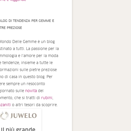
 BLOG DI TENDENZA PER GEMME E
ETRE PREZIOSE
 Mondo Delle Gemme è un blog
tinato a tutti. La passione per la
mmologia e l'amore per la moda
le tendenze, insieme a tutte le
formazioni sulle pietre preziose
no di casa in questo blog. Per
ere sempre un resoconto
giornato sulle
novità
del
mento, che si tratti di
rubini
,
nzaniti
o altri tesori da scoprire.