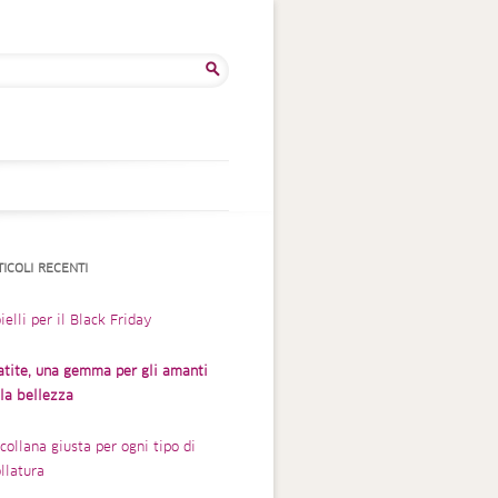
rca
TICOLI RECENTI
ielli per il Black Friday
atite, una gemma per gli amanti
lla bellezza
collana giusta per ogni tipo di
llatura