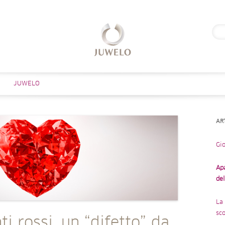
Rice
per:
Salta al contenuto
JUWELO
AR
Gio
Ap
de
La 
sco
i rossi, un “difetto” da