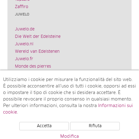
Zaffiro
JUWELO
Juwelo.de
Die Welt der Edelsteine
Juwelo.nl
Wereld van Edelstenen
Juwelo.fr
Monde des pierres
Juwelo.es
Utilizziamo i cookie per misurare la funzionalità del sito web.
El mundo de las piedras preciosas
È possibile acconsentire all’uso di tutti i cookie, opporsi ad essi
Rocks & Co.
o impostare il tipo di cookie che si desidera accettare. È
World of Gemstones
possibile revocare il proprio consenso in qualsiasi momento.
Juwelo.com
Per ulteriori informazioni, consulta la nostra
Informazioni sui
Ädelstenarnas Värld
cookie
.
Accetta
Rifiuta
© Juwelo Deutschland GmbH (societá controllata dalla
Modifica