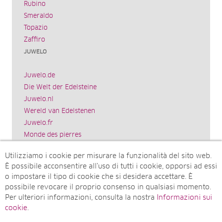
Rubino
Smeraldo
Topazio
Zaffiro
JUWELO
Juwelo.de
Die Welt der Edelsteine
Juwelo.nl
Wereld van Edelstenen
Juwelo.fr
Monde des pierres
Juwelo.es
Utilizziamo i cookie per misurare la funzionalità del sito web.
El mundo de las piedras preciosas
È possibile acconsentire all’uso di tutti i cookie, opporsi ad essi
Rocks & Co.
o impostare il tipo di cookie che si desidera accettare. È
World of Gemstones
possibile revocare il proprio consenso in qualsiasi momento.
Juwelo.com
Per ulteriori informazioni, consulta la nostra
Informazioni sui
Ädelstenarnas Värld
cookie
.