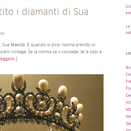
Gio
tito i diamanti di Sua
ess
La 
no
lai
lli. Sua Maestà. E quando si dice: nonna prendo in
ioielli vintage. Se la nonna ce li concede, lei è cool e
CA
leggere..]
Au
Con
Fi
Fo
Ge
Int
Mo
Ne
Spe
St