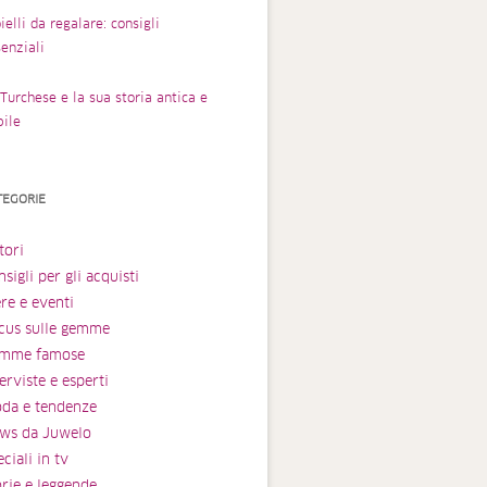
ielli da regalare: consigli
enziali
Turchese e la sua storia antica e
bile
TEGORIE
tori
sigli per gli acquisti
ere e eventi
cus sulle gemme
mme famose
erviste e esperti
da e tendenze
ws da Juwelo
ciali in tv
orie e leggende