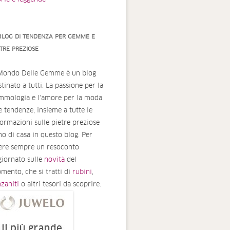
 BLOG DI TENDENZA PER GEMME E
ETRE PREZIOSE
 Mondo Delle Gemme è un blog
tinato a tutti. La passione per la
mmologia e l'amore per la moda
le tendenze, insieme a tutte le
formazioni sulle pietre preziose
no di casa in questo blog. Per
ere sempre un resoconto
giornato sulle
novità
del
mento, che si tratti di
rubini
,
nzaniti
o altri tesori da scoprire.