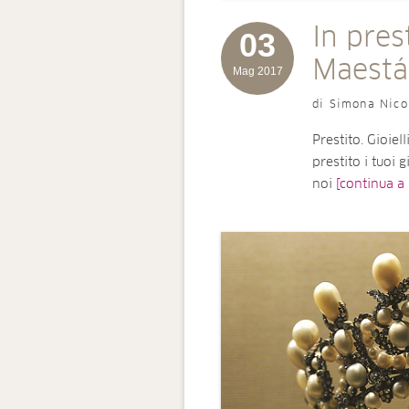
In pres
03
Maestá
Mag 2017
di Simona Nico
Prestito. Gioie
prestito i tuoi g
noi
[continua a 