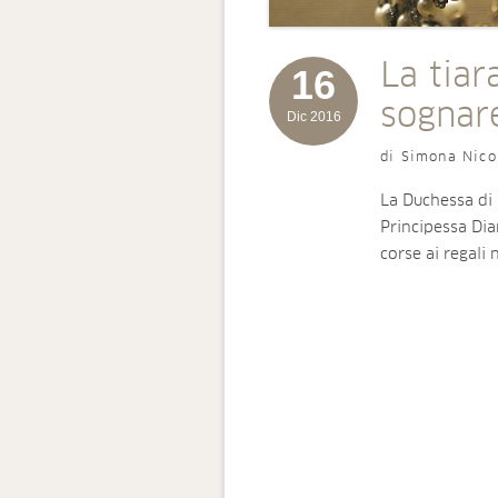
La tiar
16
sognar
Dic 2016
di Simona Nico
La Duchessa di 
Principessa Dian
corse ai regali 