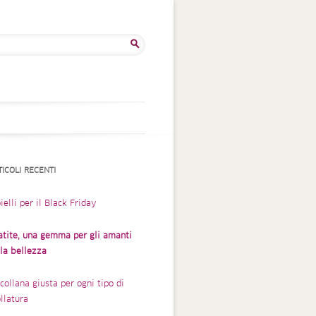
rca
TICOLI RECENTI
ielli per il Black Friday
atite, una gemma per gli amanti
lla bellezza
collana giusta per ogni tipo di
llatura