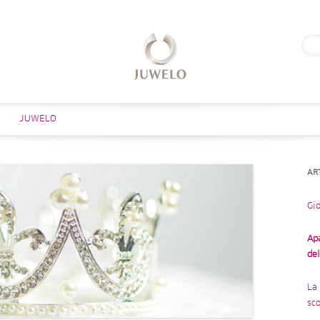
Rice
per:
Salta al contenuto
JUWELO
AR
Gio
Ap
de
La 
sco