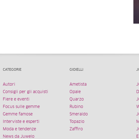
CATEGORIE
GIOIELLI
J
Autori
Ametista
J
Consigli per gli acquisti
Opale
D
Fiere e eventi
Quarzo
J
Focus sulle gemme
Rubino
W
Gemme famose
Smeraldo
J
Interviste e esperti
Topazio
M
Moda e tendenze
Zaffiro
J
News da Juwelo
E