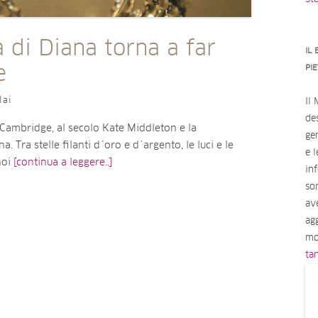
a di Diana torna a far
IL
e
PI
lai
Il
des
Cambridge, al secolo Kate Middleton e la
ge
a. Tra stelle filanti d´oro e d´argento, le luci e le
e 
noi
[continua a leggere..]
in
so
av
ag
mo
ta