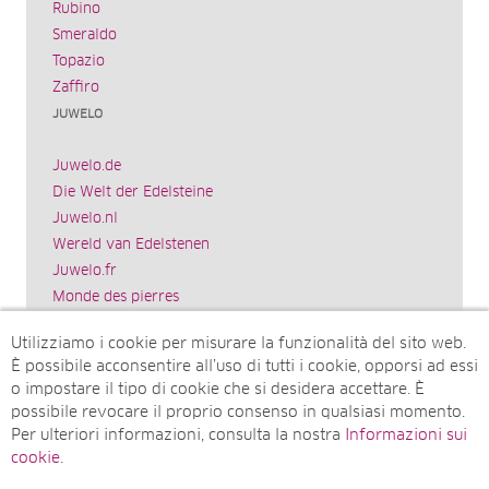
Rubino
Smeraldo
Topazio
Zaffiro
JUWELO
Juwelo.de
Die Welt der Edelsteine
Juwelo.nl
Wereld van Edelstenen
Juwelo.fr
Monde des pierres
Juwelo.es
Utilizziamo i cookie per misurare la funzionalità del sito web.
El mundo de las piedras preciosas
È possibile acconsentire all’uso di tutti i cookie, opporsi ad essi
Rocks & Co.
o impostare il tipo di cookie che si desidera accettare. È
World of Gemstones
possibile revocare il proprio consenso in qualsiasi momento.
Juwelo.com
Per ulteriori informazioni, consulta la nostra
Informazioni sui
Ädelstenarnas Värld
cookie
.