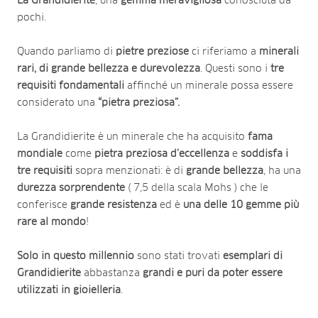
La Grandidierite
, una
gemma meravigliosa
conosciuta da
pochi.
Quando parliamo di
pietre preziose
ci riferiamo a
minerali
rari, di grande bellezza e durevolezza
. Questi sono i
tre
requisiti fondamentali
affinché un minerale possa essere
considerato una
“pietra preziosa”.
La Grandidierite è un minerale che ha acquisito
fama
mondiale
come
pietra preziosa d’eccellenza
e
soddisfa i
tre requisiti
sopra menzionati: è di
grande bellezza
, ha una
durezza sorprendente
( 7,5 della scala Mohs ) che le
conferisce
grande resistenza
ed è
una delle 10 gemme più
rare al mondo
!
Solo in questo millennio
sono stati trovati
esemplari di
Grandidierite
abbastanza
grandi e puri da poter essere
utilizzati in gioielleria
.