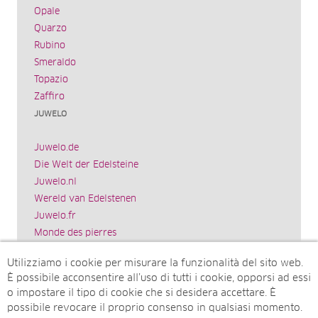
Opale
Quarzo
Rubino
Smeraldo
Topazio
Zaffiro
JUWELO
Juwelo.de
Die Welt der Edelsteine
Juwelo.nl
Wereld van Edelstenen
Juwelo.fr
Monde des pierres
Juwelo.es
Utilizziamo i cookie per misurare la funzionalità del sito web.
El mundo de las piedras preciosas
È possibile acconsentire all’uso di tutti i cookie, opporsi ad essi
Rocks & Co.
o impostare il tipo di cookie che si desidera accettare. È
World of Gemstones
possibile revocare il proprio consenso in qualsiasi momento.