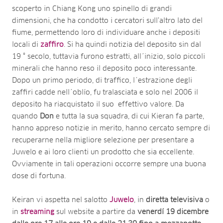
scoperto in Chiang Kong uno spinello di grandi
dimensioni, che ha condotto i cercatori sull’altro lato del
fiume, permettendo loro di individuare anche i depositi
locali di
zaffiro
. Si ha quindi notizia del deposito sin dal
19 ° secolo, tuttavia furono estratti, all´inizio, solo piccoli
minerali che hanno reso il deposito poco interessante.
Dopo un primo periodo, di traffico, l´estrazione degli
zaffiri cadde nell´oblío, fu tralasciata e solo nel 2006 il
deposito ha riacquistato il suo effettivo valore. Da
quando
Don
e tutta la sua squadra, di cui Kieran fa parte,
hanno appreso notizie in merito, hanno cercato sempre di
recuperarne nella migliore selezione per presentare a
Juwelo e ai loro clienti un prodotto che sia eccellente.
Ovviamente in tali operazioni occorre sempre una buona
dose di fortuna.
Keiran vi aspetta nel salotto
Juwelo
, in
diretta televisiva
o
in
streaming
sul website a partire da
venerdí 19 dicembre