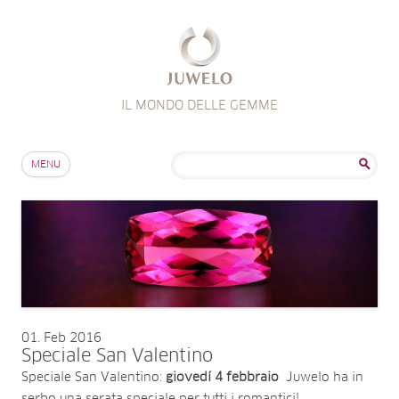
IL MONDO DELLE GEMME
Salta al contenuto
Ricerca
MENU
per:
01
Feb 2016
Speciale San Valentino
Speciale San Valentino:
giovedí 4 febbraio
Juwelo ha in
serbo una serata speciale per tutti i romantici!