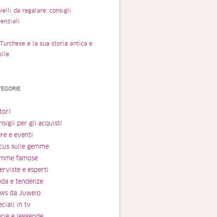
ielli da regalare: consigli
enziali
Turchese e la sua storia antica e
bile
TEGORIE
tori
sigli per gli acquisti
ere e eventi
cus sulle gemme
mme famose
erviste e esperti
da e tendenze
ws da Juwelo
ciali in tv
orie e leggende