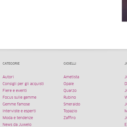
CATEGORIE
GIOIELLI
J
Autori
Ametista
J
Consigli per gli acquisti
Opale
D
Fiere e eventi
Quarzo
J
Focus sulle gemme
Rubino
W
Gemme famose
Smeraldo
J
Interviste e esperti
Topazio
M
Moda e tendenze
Zaffiro
J
News da Juwelo
E