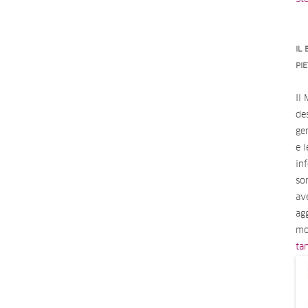
IL
PI
Il
des
ge
e 
in
so
av
ag
mo
ta