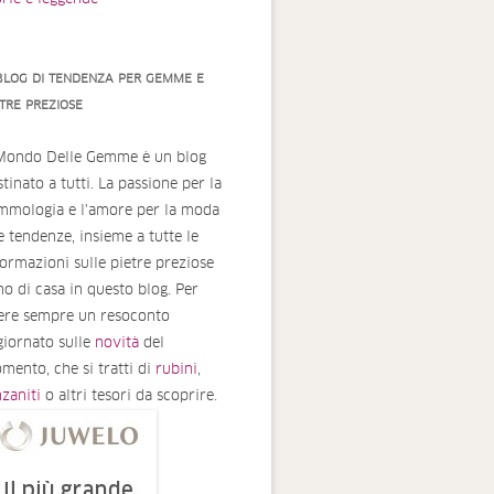
 BLOG DI TENDENZA PER GEMME E
ETRE PREZIOSE
 Mondo Delle Gemme è un blog
tinato a tutti. La passione per la
mmologia e l'amore per la moda
le tendenze, insieme a tutte le
formazioni sulle pietre preziose
no di casa in questo blog. Per
ere sempre un resoconto
giornato sulle
novità
del
mento, che si tratti di
rubini
,
nzaniti
o altri tesori da scoprire.