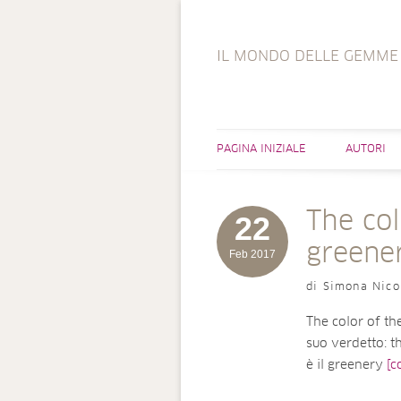
IL MONDO DELLE GEMME
PAGINA INIZIALE
AUTORI
The col
22
greene
Feb 2017
di Simona Nico
The color of th
suo verdetto: t
è il greenery
[c