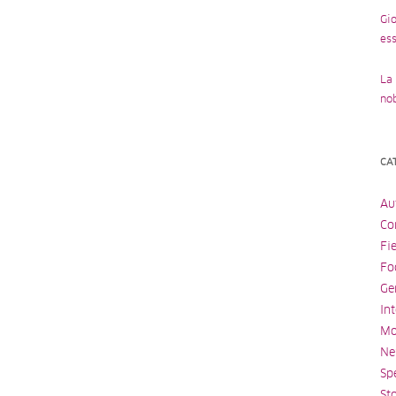
Gio
ess
La 
no
CA
Au
Con
Fi
Fo
Ge
Int
Mo
Ne
Spe
St