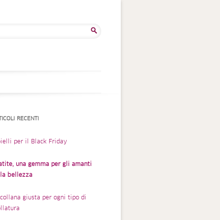
rca
TICOLI RECENTI
ielli per il Black Friday
atite, una gemma per gli amanti
lla bellezza
collana giusta per ogni tipo di
llatura