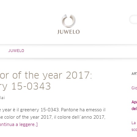
Rice
per:
Salta al contenuto
JUWELO
or of the year 2017:
AR
ry 15-0343
Gio
lai
Ap
de
e year è il greenery 15-0343. Pantone ha emesso il
he color of the year 2017, il colore dell´anno 2017,
La 
ontinua a leggere..]
sco