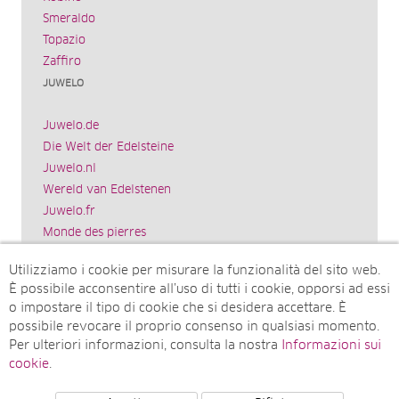
Smeraldo
Topazio
Zaffiro
JUWELO
Juwelo.de
Die Welt der Edelsteine
Juwelo.nl
Wereld van Edelstenen
Juwelo.fr
Monde des pierres
Juwelo.es
Utilizziamo i cookie per misurare la funzionalità del sito web.
El mundo de las piedras preciosas
È possibile acconsentire all’uso di tutti i cookie, opporsi ad essi
Rocks & Co.
o impostare il tipo di cookie che si desidera accettare. È
World of Gemstones
possibile revocare il proprio consenso in qualsiasi momento.
Juwelo.com
Per ulteriori informazioni, consulta la nostra
Informazioni sui
Ädelstenarnas Värld
cookie
.