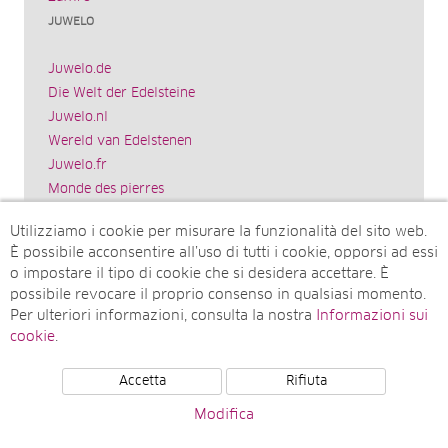
JUWELO
Juwelo.de
Die Welt der Edelsteine
Juwelo.nl
Wereld van Edelstenen
Juwelo.fr
Monde des pierres
Juwelo.es
Utilizziamo i cookie per misurare la funzionalità del sito web.
El mundo de las piedras preciosas
È possibile acconsentire all’uso di tutti i cookie, opporsi ad essi
Rocks & Co.
o impostare il tipo di cookie che si desidera accettare. È
World of Gemstones
possibile revocare il proprio consenso in qualsiasi momento.
Juwelo.com
Per ulteriori informazioni, consulta la nostra
Informazioni sui
Ädelstenarnas Värld
cookie
.
Accetta
Rifiuta
© Juwelo Deutschland GmbH (societá controllata dalla
Modifica
Elumeo SE)