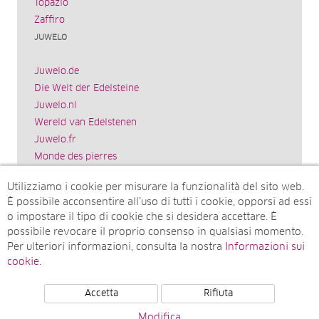
Topazio
Zaffiro
JUWELO
Juwelo.de
Die Welt der Edelsteine
Juwelo.nl
Wereld van Edelstenen
Juwelo.fr
Monde des pierres
Juwelo.es
Utilizziamo i cookie per misurare la funzionalità del sito web.
El mundo de las piedras preciosas
È possibile acconsentire all’uso di tutti i cookie, opporsi ad essi
Rocks & Co.
o impostare il tipo di cookie che si desidera accettare. È
World of Gemstones
possibile revocare il proprio consenso in qualsiasi momento.
Juwelo.com
Per ulteriori informazioni, consulta la nostra
Informazioni sui
Ädelstenarnas Värld
cookie
.
Accetta
Rifiuta
© Juwelo Deutschland GmbH (societá controllata dalla
Modifica