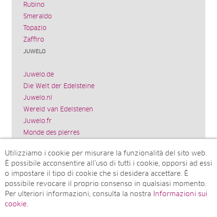
Rubino
Smeraldo
Topazio
Zaffiro
JUWELO
Juwelo.de
Die Welt der Edelsteine
Juwelo.nl
Wereld van Edelstenen
Juwelo.fr
Monde des pierres
Juwelo.es
Utilizziamo i cookie per misurare la funzionalità del sito web.
El mundo de las piedras preciosas
È possibile acconsentire all’uso di tutti i cookie, opporsi ad essi
Rocks & Co.
o impostare il tipo di cookie che si desidera accettare. È
World of Gemstones
possibile revocare il proprio consenso in qualsiasi momento.
Juwelo.com
Per ulteriori informazioni, consulta la nostra
Informazioni sui
Ädelstenarnas Värld
cookie
.