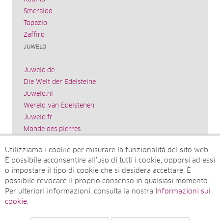
Smeraldo
Topazio
Zaffiro
JUWELO
Juwelo.de
Die Welt der Edelsteine
Juwelo.nl
Wereld van Edelstenen
Juwelo.fr
Monde des pierres
Juwelo.es
Utilizziamo i cookie per misurare la funzionalità del sito web.
El mundo de las piedras preciosas
È possibile acconsentire all’uso di tutti i cookie, opporsi ad essi
Rocks & Co.
o impostare il tipo di cookie che si desidera accettare. È
World of Gemstones
possibile revocare il proprio consenso in qualsiasi momento.
Juwelo.com
Per ulteriori informazioni, consulta la nostra
Informazioni sui
Ädelstenarnas Värld
cookie
.