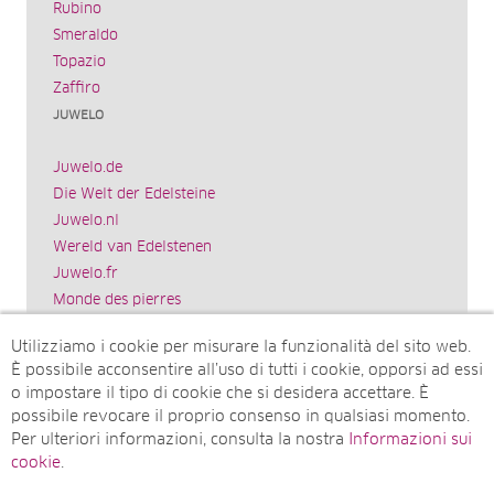
Rubino
Smeraldo
Topazio
Zaffiro
JUWELO
Juwelo.de
Die Welt der Edelsteine
Juwelo.nl
Wereld van Edelstenen
Juwelo.fr
Monde des pierres
Juwelo.es
Utilizziamo i cookie per misurare la funzionalità del sito web.
El mundo de las piedras preciosas
È possibile acconsentire all’uso di tutti i cookie, opporsi ad essi
Rocks & Co.
o impostare il tipo di cookie che si desidera accettare. È
World of Gemstones
possibile revocare il proprio consenso in qualsiasi momento.
Juwelo.com
Per ulteriori informazioni, consulta la nostra
Informazioni sui
Ädelstenarnas Värld
cookie
.