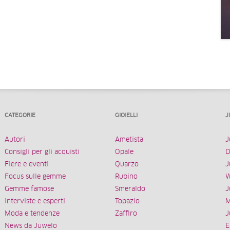
CATEGORIE
GIOIELLI
J
Autori
Ametista
J
Consigli per gli acquisti
Opale
D
Fiere e eventi
Quarzo
J
Focus sulle gemme
Rubino
W
Gemme famose
Smeraldo
J
Interviste e esperti
Topazio
M
Moda e tendenze
Zaffiro
J
News da Juwelo
E