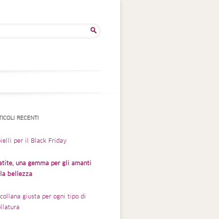
rca
TICOLI RECENTI
ielli per il Black Friday
atite, una gemma per gli amanti
lla bellezza
collana giusta per ogni tipo di
llatura