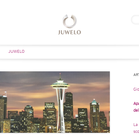
Rice
per:
Salta al contenuto
JUWELO
AR
Gio
Ap
de
La 
sco