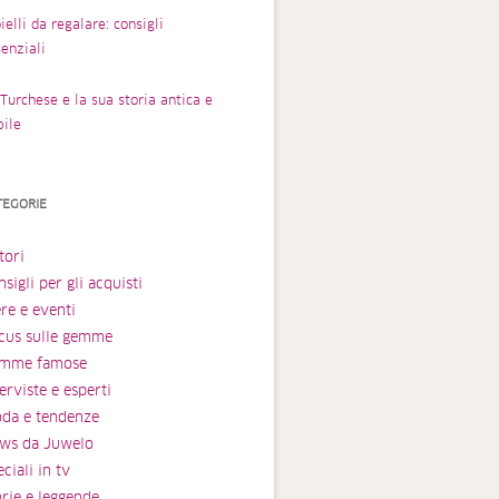
ielli da regalare: consigli
enziali
Turchese e la sua storia antica e
bile
TEGORIE
tori
sigli per gli acquisti
ere e eventi
cus sulle gemme
mme famose
erviste e esperti
da e tendenze
ws da Juwelo
ciali in tv
orie e leggende