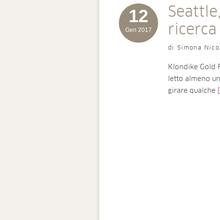
Seattle
12
ricerca
Gen 2017
di Simona Nico
Klondike Gold R
letto almeno un
girare qualche