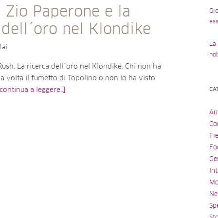
, Zio Paperone e la
Gio
ess
 dell´oro nel Klondike
La 
lai
no
ush. La ricerca dell´oro nel Klondike. Chi non ha
a volta il fumetto di Topolino o non lo ha visto
CA
[continua a leggere..]
Au
Con
Fi
Fo
Ge
Int
Mo
Ne
Spe
St