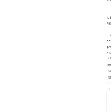
IL
PI
Il
des
ge
e 
in
so
av
ag
mo
ta