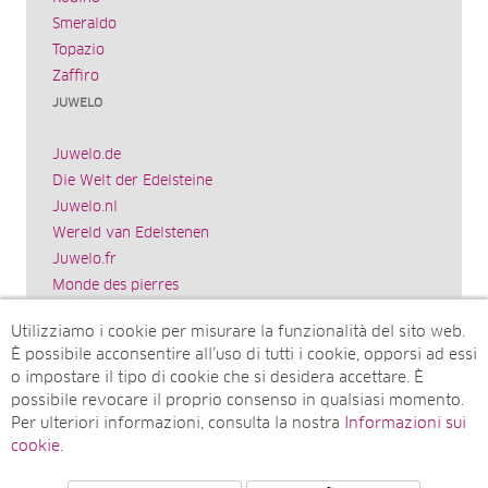
Smeraldo
Topazio
Zaffiro
JUWELO
Juwelo.de
Die Welt der Edelsteine
Juwelo.nl
Wereld van Edelstenen
Juwelo.fr
Monde des pierres
Juwelo.es
Utilizziamo i cookie per misurare la funzionalità del sito web.
El mundo de las piedras preciosas
È possibile acconsentire all’uso di tutti i cookie, opporsi ad essi
Rocks & Co.
o impostare il tipo di cookie che si desidera accettare. È
World of Gemstones
possibile revocare il proprio consenso in qualsiasi momento.
Juwelo.com
Per ulteriori informazioni, consulta la nostra
Informazioni sui
Ädelstenarnas Värld
cookie
.