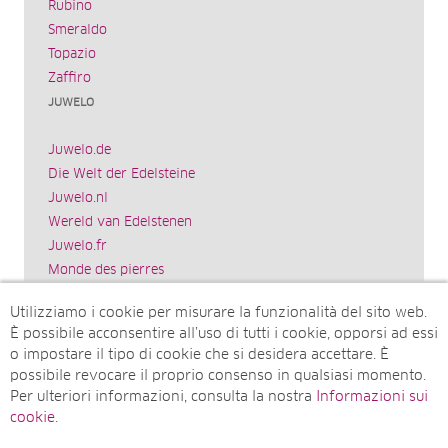
Rubino
Smeraldo
Topazio
Zaffiro
JUWELO
Juwelo.de
Die Welt der Edelsteine
Juwelo.nl
Wereld van Edelstenen
Juwelo.fr
Monde des pierres
Juwelo.es
Utilizziamo i cookie per misurare la funzionalità del sito web.
El mundo de las piedras preciosas
È possibile acconsentire all’uso di tutti i cookie, opporsi ad essi
Rocks & Co.
o impostare il tipo di cookie che si desidera accettare. È
World of Gemstones
possibile revocare il proprio consenso in qualsiasi momento.
Juwelo.com
Per ulteriori informazioni, consulta la nostra
Informazioni sui
Ädelstenarnas Värld
cookie
.