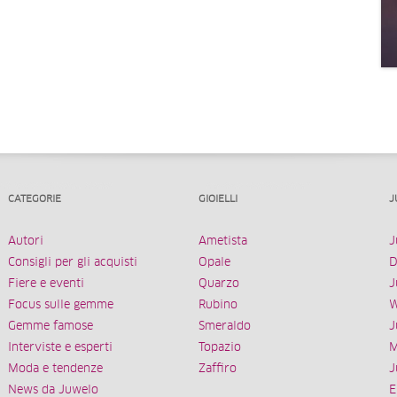
CATEGORIE
GIOIELLI
J
Autori
Ametista
J
Consigli per gli acquisti
Opale
D
Fiere e eventi
Quarzo
J
Focus sulle gemme
Rubino
W
Gemme famose
Smeraldo
J
Interviste e esperti
Topazio
M
Moda e tendenze
Zaffiro
J
News da Juwelo
E