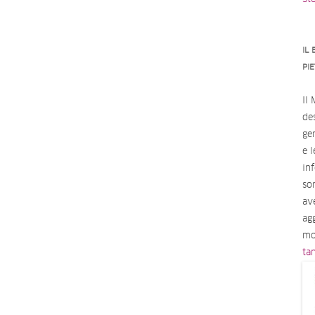
IL
PI
Il
des
ge
e 
in
so
av
ag
mo
ta