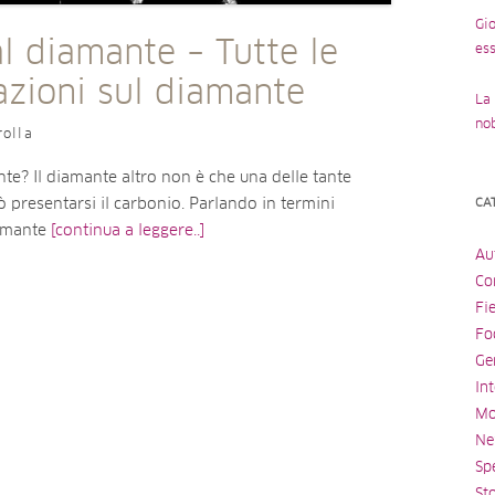
Gio
l diamante – Tutte le
ess
azioni sul diamante
La 
no
rolla
te? Il diamante altro non è che una delle tante
ò presentarsi il carbonio. Parlando in termini
CA
diamante
[continua a leggere..]
Au
Con
Fi
Fo
Ge
Int
Mo
Ne
Spe
St