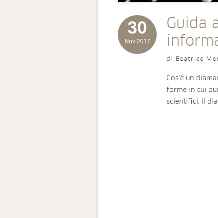
Guida a
30
inform
Nov 2017
di Beatrice Me
Cos'è un diaman
forme in cui pu
scientifici, il 