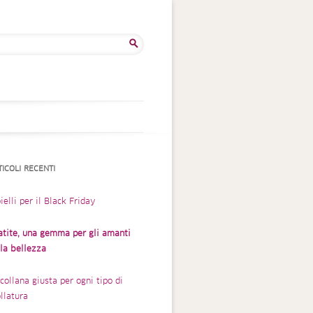
rca
TICOLI RECENTI
ielli per il Black Friday
atite, una gemma per gli amanti
lla bellezza
collana giusta per ogni tipo di
llatura