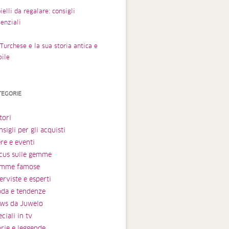
ielli da regalare: consigli
enziali
Turchese e la sua storia antica e
bile
TEGORIE
tori
sigli per gli acquisti
ere e eventi
cus sulle gemme
mme famose
erviste e esperti
da e tendenze
ws da Juwelo
ciali in tv
orie e leggende