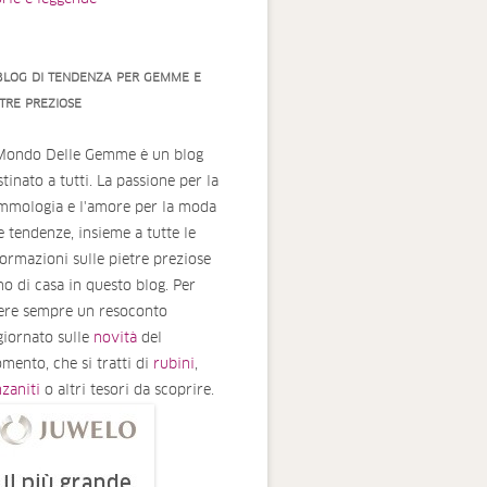
 BLOG DI TENDENZA PER GEMME E
ETRE PREZIOSE
 Mondo Delle Gemme è un blog
tinato a tutti. La passione per la
mmologia e l'amore per la moda
le tendenze, insieme a tutte le
formazioni sulle pietre preziose
no di casa in questo blog. Per
ere sempre un resoconto
giornato sulle
novità
del
mento, che si tratti di
rubini
,
nzaniti
o altri tesori da scoprire.