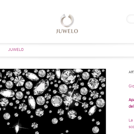
Rice
per:
Salta al contenuto
JUWELO
AR
Gio
Ap
de
La 
sco