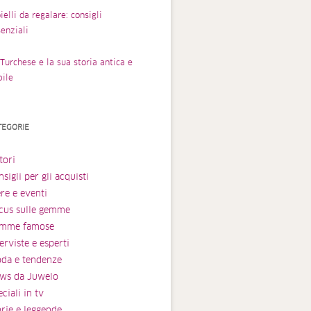
ielli da regalare: consigli
enziali
Turchese e la sua storia antica e
bile
TEGORIE
tori
sigli per gli acquisti
ere e eventi
cus sulle gemme
mme famose
erviste e esperti
da e tendenze
ws da Juwelo
ciali in tv
orie e leggende