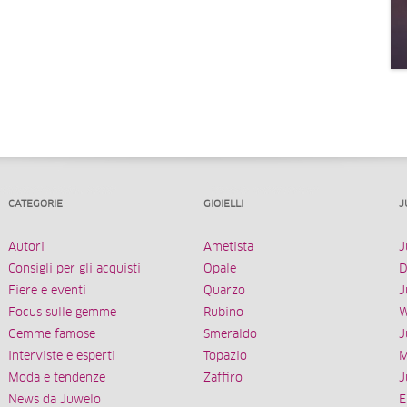
CATEGORIE
GIOIELLI
J
Autori
Ametista
J
Consigli per gli acquisti
Opale
D
Fiere e eventi
Quarzo
J
Focus sulle gemme
Rubino
W
Gemme famose
Smeraldo
J
Interviste e esperti
Topazio
M
Moda e tendenze
Zaffiro
J
News da Juwelo
E