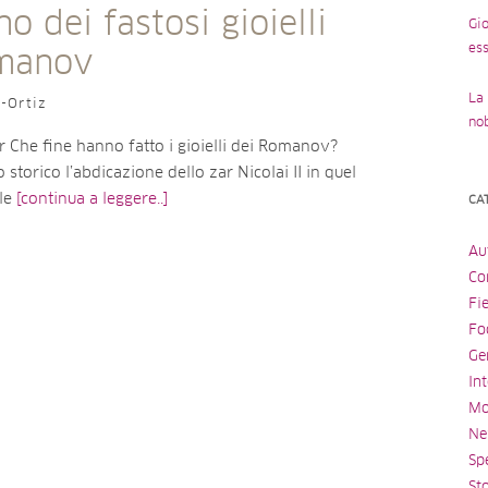
no dei fastosi gioielli
Gio
ess
manov
La 
o-Ortiz
no
ar Che fine hanno fatto i gioielli dei Romanov?
 storico l’abdicazione dello zar Nicolai II in quel
le
[continua a leggere..]
CA
Au
Con
Fi
Fo
Ge
Int
Mo
Ne
Spe
St