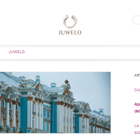
Rice
per:
Salta al contenuto
JUWELO
AR
Gio
Ap
de
La 
sco