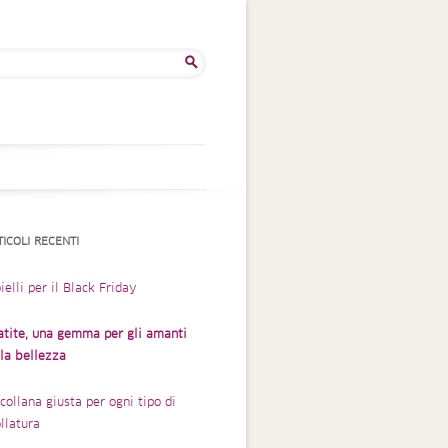
rca
TICOLI RECENTI
ielli per il Black Friday
atite, una gemma per gli amanti
lla bellezza
collana giusta per ogni tipo di
llatura