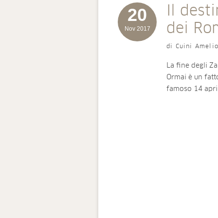
Il desti
20
dei Ro
Nov 2017
di Cuini Ameli
La fine degli Z
Ormai è un fatto
famoso 14 apri