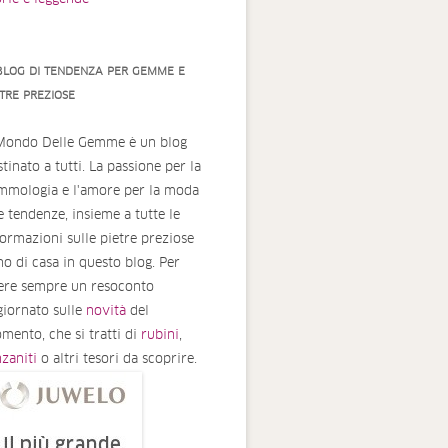
 BLOG DI TENDENZA PER GEMME E
ETRE PREZIOSE
 Mondo Delle Gemme è un blog
tinato a tutti. La passione per la
mmologia e l'amore per la moda
le tendenze, insieme a tutte le
formazioni sulle pietre preziose
no di casa in questo blog. Per
ere sempre un resoconto
giornato sulle
novità
del
mento, che si tratti di
rubini
,
nzaniti
o altri tesori da scoprire.