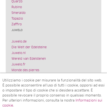
Quarzo
Rubino
Smeraldo
Topazio
Zaffiro
JUWELO
Juwelo.de
Die Welt der Edelsteine
Juwelo.nl
Wereld van Edelstenen
Juwelo.fr
Monde des pierres
Juwelo.es
Utilizziamo i cookie per misurare la funzionalità del sito web.
El mundo de las piedras preciosas
È possibile acconsentire all’uso di tutti i cookie, opporsi ad essi
Rocks & Co.
o impostare il tipo di cookie che si desidera accettare. È
World of Gemstones
possibile revocare il proprio consenso in qualsiasi momento.
Juwelo.com
Per ulteriori informazioni, consulta la nostra
Informazioni sui
Ädelstenarnas Värld
cookie
.