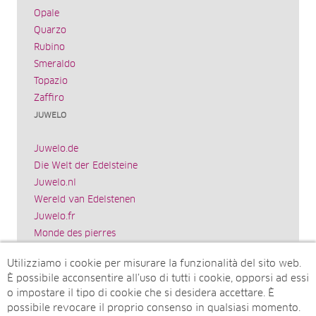
Opale
Quarzo
Rubino
Smeraldo
Topazio
Zaffiro
JUWELO
Juwelo.de
Die Welt der Edelsteine
Juwelo.nl
Wereld van Edelstenen
Juwelo.fr
Monde des pierres
Juwelo.es
Utilizziamo i cookie per misurare la funzionalità del sito web.
El mundo de las piedras preciosas
È possibile acconsentire all’uso di tutti i cookie, opporsi ad essi
Rocks & Co.
o impostare il tipo di cookie che si desidera accettare. È
World of Gemstones
possibile revocare il proprio consenso in qualsiasi momento.