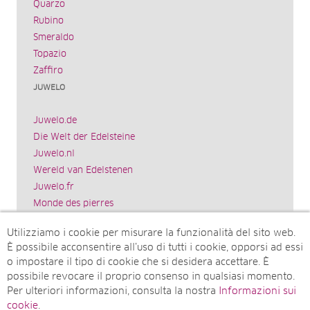
Quarzo
Rubino
Smeraldo
Topazio
Zaffiro
JUWELO
Juwelo.de
Die Welt der Edelsteine
Juwelo.nl
Wereld van Edelstenen
Juwelo.fr
Monde des pierres
Juwelo.es
Utilizziamo i cookie per misurare la funzionalità del sito web.
El mundo de las piedras preciosas
È possibile acconsentire all’uso di tutti i cookie, opporsi ad essi
Rocks & Co.
o impostare il tipo di cookie che si desidera accettare. È
World of Gemstones
possibile revocare il proprio consenso in qualsiasi momento.
Juwelo.com
Per ulteriori informazioni, consulta la nostra
Informazioni sui
Ädelstenarnas Värld
cookie
.