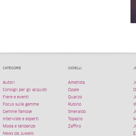
CATEGORIE
GIOIELLI
J
Autori
Ametista
J
Consigli per gli acquisti
Opale
D
Fiere e eventi
Quarzo
J
Focus sulle gemme
Rubino
W
Gemme famose
Smeraldo
J
Interviste e esperti
Topazio
M
Moda e tendenze
Zaffiro
J
News da Juwelo
E