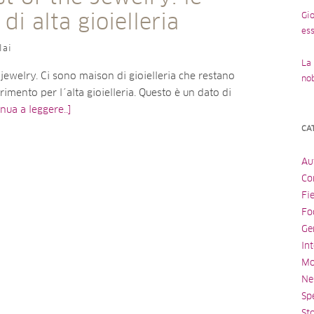
Gio
di alta gioielleria
ess
lai
La 
 jewelry. Ci sono maison di gioielleria che restano
no
rimento per l´alta gioielleria. Questo è un dato di
nua a leggere..]
CA
Au
Con
Fi
Fo
Ge
Int
Mo
Ne
Spe
St