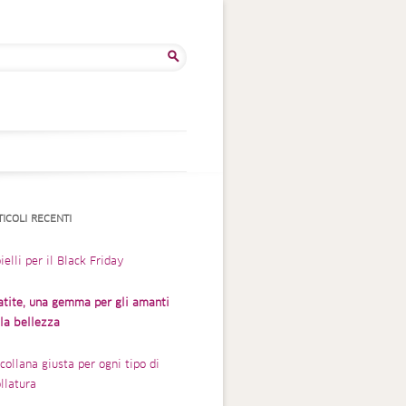
rca
TICOLI RECENTI
ielli per il Black Friday
atite, una gemma per gli amanti
lla bellezza
collana giusta per ogni tipo di
llatura