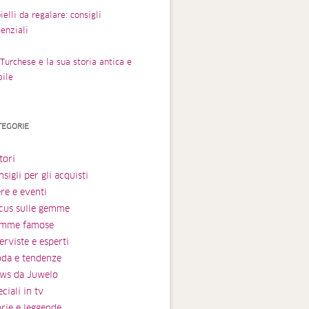
ielli da regalare: consigli
enziali
Turchese e la sua storia antica e
bile
TEGORIE
tori
sigli per gli acquisti
ere e eventi
cus sulle gemme
mme famose
erviste e esperti
da e tendenze
ws da Juwelo
ciali in tv
orie e leggende