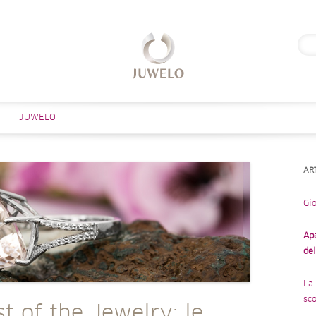
Rice
per:
Salta al contenuto
JUWELO
AR
Gio
Ap
de
La 
sco
t of the Jewelry: le