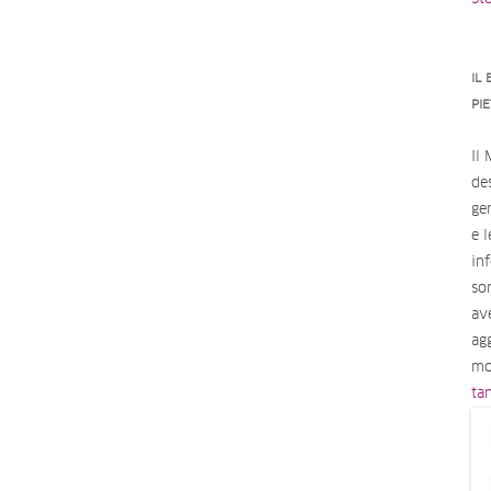
IL
PI
Il
des
ge
e 
in
so
av
ag
mo
ta