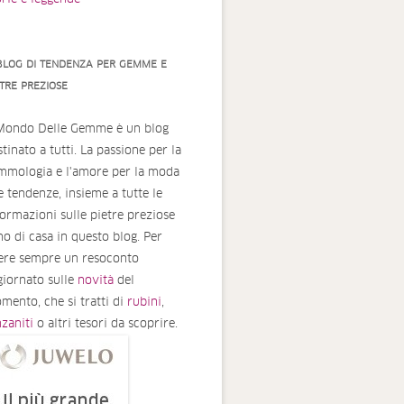
 BLOG DI TENDENZA PER GEMME E
ETRE PREZIOSE
 Mondo Delle Gemme è un blog
tinato a tutti. La passione per la
mmologia e l'amore per la moda
le tendenze, insieme a tutte le
formazioni sulle pietre preziose
no di casa in questo blog. Per
ere sempre un resoconto
giornato sulle
novità
del
mento, che si tratti di
rubini
,
nzaniti
o altri tesori da scoprire.