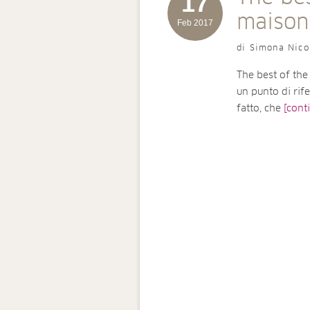
17
maison 
Feb 2017
di Simona Nico
The best of the
un punto di rife
fatto, che
[conti