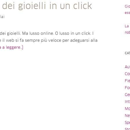
 dei gioielli in un click
Gio
ess
lai
La 
no
ei gioielli. Ma lusso online. O lusso in un click. I
 il web si fa sempre più veloce per adeguarsi alla
 a leggere..]
CA
Au
Con
Fi
Fo
Ge
Int
Mo
Ne
Spe
St