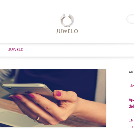
Rice
per:
Salta al contenuto
JUWELO
AR
Gio
Ap
de
La 
sco