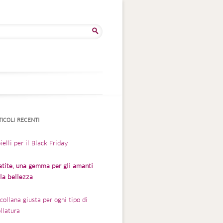
rca
TICOLI RECENTI
ielli per il Black Friday
atite, una gemma per gli amanti
lla bellezza
collana giusta per ogni tipo di
llatura