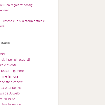
ielli da regalare: consigli
enziali
Turchese e la sua storia antica e
bile
TEGORIE
tori
sigli per gli acquisti
ere e eventi
cus sulle gemme
mme famose
erviste e esperti
da e tendenze
ws da Juwelo
ciali in tv
orie e leggende