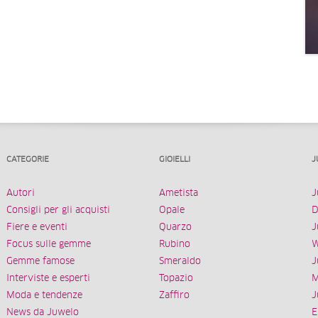
CATEGORIE
GIOIELLI
J
Autori
Ametista
J
Consigli per gli acquisti
Opale
D
Fiere e eventi
Quarzo
J
Focus sulle gemme
Rubino
W
Gemme famose
Smeraldo
J
Interviste e esperti
Topazio
M
Moda e tendenze
Zaffiro
J
News da Juwelo
E