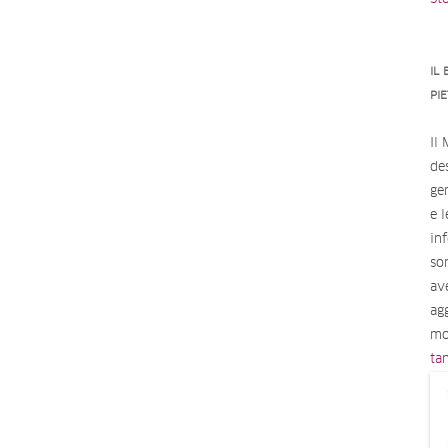
IL
PI
Il
des
ge
e 
in
so
av
ag
mo
ta