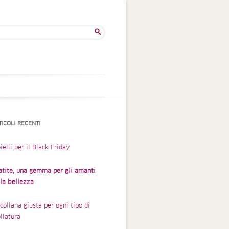
rca
TICOLI RECENTI
ielli per il Black Friday
atite, una gemma per gli amanti
lla bellezza
collana giusta per ogni tipo di
llatura