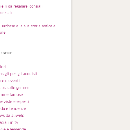
ielli da regalare: consigli
enziali
Turchese e la sua storia antica e
bile
TEGORIE
tori
sigli per gli acquisti
ere e eventi
cus sulle gemme
mme famose
erviste e esperti
da e tendenze
ws da Juwelo
ciali in tv
orie e leggende