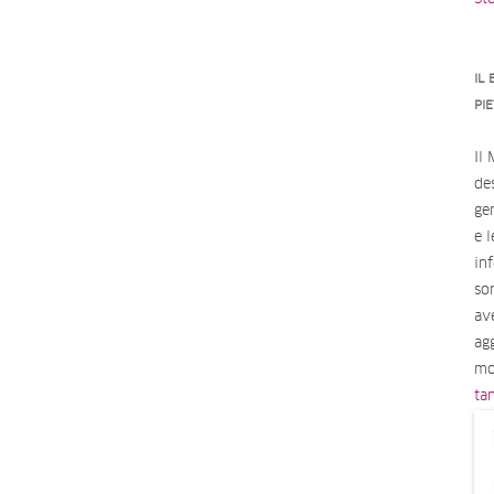
IL
PI
Il
des
ge
e 
in
so
av
ag
mo
ta