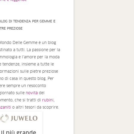
 BLOG DI TENDENZA PER GEMME E
ETRE PREZIOSE
 Mondo Delle Gemme è un blog
tinato a tutti. La passione per la
mmologia e l'amore per la moda
le tendenze, insieme a tutte le
formazioni sulle pietre preziose
no di casa in questo blog. Per
ere sempre un resoconto
giornato sulle
novità
del
mento, che si tratti di
rubini
,
nzaniti
o altri tesori da scoprire.