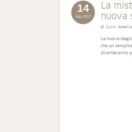
La mist
14
nuova 
Ago 2017
di Cuini Ameli
La nuova stagio
che un semplice
diventeranno p