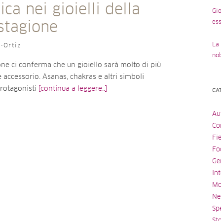
ica nei gioielli della
Gio
ess
stagione
La 
o-Ortiz
no
ne ci conferma che un gioiello sarà molto di più
 accessorio. Asanas, chakras e altri simboli
rotagonisti
[continua a leggere..]
CA
Au
Con
Fi
Fo
Ge
Int
Mo
Ne
Spe
St