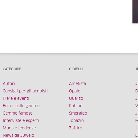
CATEGORIE
GIOIELLI
J
Autori
Ametista
J
Consigli per gli acquisti
Opale
D
Fiere e eventi
Quarzo
J
Focus sulle gemme
Rubino
W
Gemme famose
Smeraldo
J
Interviste e esperti
Topazio
M
Moda e tendenze
Zaffiro
J
News da Juwelo
E