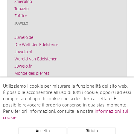
Smeraldo
Topazio
Zaffiro
JUWELO
Juwelo.de
Die Welt der Edelsteine
Juwelo.nl
Wereld van Edelstenen
Juwelo.fr
Monde des pierres
Juwelo.es
Utilizziamo i cookie per misurare la funzionalità del sito web.
El mundo de las piedras preciosas
È possibile acconsentire all’uso di tutti i cookie, opporsi ad essi
Rocks & Co.
o impostare il tipo di cookie che si desidera accettare. È
World of Gemstones
possibile revocare il proprio consenso in qualsiasi momento.
Juwelo.com
Per ulteriori informazioni, consulta la nostra
Informazioni sui
Ädelstenarnas Värld
cookie
.
Accetta
Rifiuta