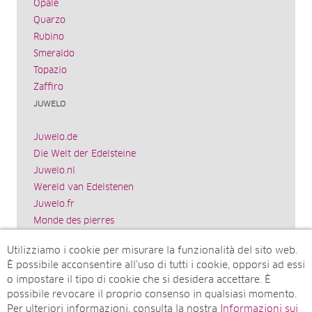
Opale
Quarzo
Rubino
Smeraldo
Topazio
Zaffiro
JUWELO
Juwelo.de
Die Welt der Edelsteine
Juwelo.nl
Wereld van Edelstenen
Juwelo.fr
Monde des pierres
Juwelo.es
Utilizziamo i cookie per misurare la funzionalità del sito web.
El mundo de las piedras preciosas
È possibile acconsentire all’uso di tutti i cookie, opporsi ad essi
Rocks & Co.
o impostare il tipo di cookie che si desidera accettare. È
World of Gemstones
possibile revocare il proprio consenso in qualsiasi momento.
Juwelo.com
Per ulteriori informazioni, consulta la nostra
Informazioni sui