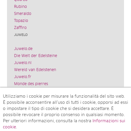
Rubino
Smeraldo
Topazio
Zaffiro
JUWELO
Juwelo.de
Die Welt der Edelsteine
Juwelo.nl
Wereld van Edelstenen
Juwelo.fr
Monde des pierres
Juwelo.es
Utilizziamo i cookie per misurare la funzionalità del sito web.
El mundo de las piedras preciosas
È possibile acconsentire all’uso di tutti i cookie, opporsi ad essi
Rocks & Co.
o impostare il tipo di cookie che si desidera accettare. È
World of Gemstones
possibile revocare il proprio consenso in qualsiasi momento.
Juwelo.com
Per ulteriori informazioni, consulta la nostra
Informazioni sui
Ädelstenarnas Värld
cookie
.