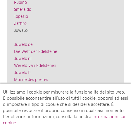
Rubino
Smeraldo
Topazio
Zaffiro
JUWELO
Juwelo.de
Die Welt der Edelsteine
Juwelo.nl
Wereld van Edelstenen
Juwelo.fr
Monde des pierres
Juwelo.es
Utilizziamo i cookie per misurare la funzionalità del sito web.
El mundo de las piedras preciosas
È possibile acconsentire all’uso di tutti i cookie, opporsi ad essi
Rocks & Co.
o impostare il tipo di cookie che si desidera accettare. È
World of Gemstones
possibile revocare il proprio consenso in qualsiasi momento.
Juwelo.com
Per ulteriori informazioni, consulta la nostra
Informazioni sui
Ädelstenarnas Värld
cookie
.