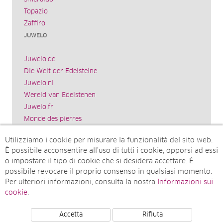
Topazio
Zaffiro
JUWELO
Juwelo.de
Die Welt der Edelsteine
Juwelo.nl
Wereld van Edelstenen
Juwelo.fr
Monde des pierres
Juwelo.es
Utilizziamo i cookie per misurare la funzionalità del sito web.
El mundo de las piedras preciosas
È possibile acconsentire all’uso di tutti i cookie, opporsi ad essi
Rocks & Co.
o impostare il tipo di cookie che si desidera accettare. È
World of Gemstones
possibile revocare il proprio consenso in qualsiasi momento.
Juwelo.com
Per ulteriori informazioni, consulta la nostra
Informazioni sui
Ädelstenarnas Värld
cookie
.
Accetta
Rifiuta