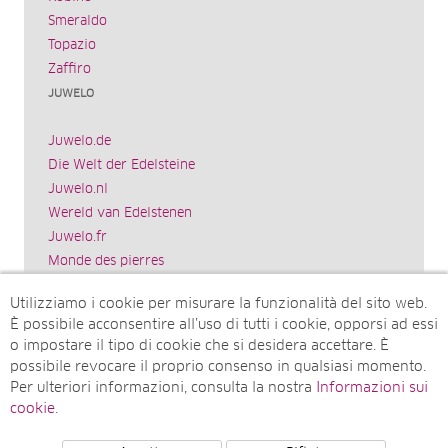
Smeraldo
Topazio
Zaffiro
JUWELO
Juwelo.de
Die Welt der Edelsteine
Juwelo.nl
Wereld van Edelstenen
Juwelo.fr
Monde des pierres
Juwelo.es
Utilizziamo i cookie per misurare la funzionalità del sito web.
El mundo de las piedras preciosas
È possibile acconsentire all’uso di tutti i cookie, opporsi ad essi
Rocks & Co.
o impostare il tipo di cookie che si desidera accettare. È
World of Gemstones
possibile revocare il proprio consenso in qualsiasi momento.
Juwelo.com
Per ulteriori informazioni, consulta la nostra
Informazioni sui
Ädelstenarnas Värld
cookie
.