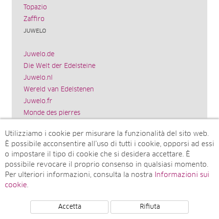
Topazio
Zaffiro
JUWELO
Juwelo.de
Die Welt der Edelsteine
Juwelo.nl
Wereld van Edelstenen
Juwelo.fr
Monde des pierres
Juwelo.es
Utilizziamo i cookie per misurare la funzionalità del sito web.
El mundo de las piedras preciosas
È possibile acconsentire all’uso di tutti i cookie, opporsi ad essi
Rocks & Co.
o impostare il tipo di cookie che si desidera accettare. È
World of Gemstones
possibile revocare il proprio consenso in qualsiasi momento.
Juwelo.com
Per ulteriori informazioni, consulta la nostra
Informazioni sui
Ädelstenarnas Värld
cookie
.
Accetta
Rifiuta
© Juwelo Deutschland GmbH (societá controllata dalla