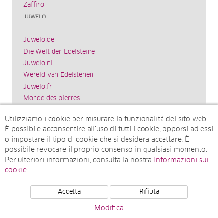
Zaffiro
JUWELO
Juwelo.de
Die Welt der Edelsteine
Juwelo.nl
Wereld van Edelstenen
Juwelo.fr
Monde des pierres
Juwelo.es
Utilizziamo i cookie per misurare la funzionalità del sito web.
El mundo de las piedras preciosas
È possibile acconsentire all’uso di tutti i cookie, opporsi ad essi
Rocks & Co.
o impostare il tipo di cookie che si desidera accettare. È
World of Gemstones
possibile revocare il proprio consenso in qualsiasi momento.
Juwelo.com
Per ulteriori informazioni, consulta la nostra
Informazioni sui
Ädelstenarnas Värld
cookie
.
Accetta
Rifiuta
© Juwelo Deutschland GmbH (societá controllata dalla
Modifica
Elumeo SE)